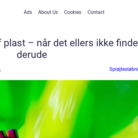
Ads
About Us
Cookies
Contact
 plast – når det ellers ikke find
derude
Sprøjtestøbn
n