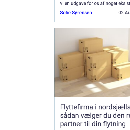
vi en udgave for os af noget eksis
som der endnu ikke har set dagen
Sofie Sørensen
02 A
som vi godt selv kunne bruge. Det 
Flyttefirma i nordsjæll
sådan vælger du den r
partner til din flytning