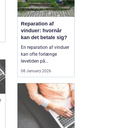
Reparation af
vinduer: hvornår
kan det betale sig?
En reparation af vinduer
kan ofte forlænge
levetiden på
eksisterende rammer og
08 January 2026
glas med mange år. For
mange husejere står
valget mellem at
reparere eller udskifte
r
hele vinduet, og
beslutningen har både
økonomiske,...