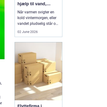
hjælp til vand,
varme og sanitet
Når varmen svigter en
kold vintermorgen, eller
vandet pludselig står op
af afløbet, har du brug
02 June 2026
for hjælp med det
samme. I Faxe og
omegn spiller VVS-
installatører en central
rolle i hverdagen, selv
om vi sjældent tænker
over det. Gennemgang
af varmea...
s,
l
or
Flyttefirma i