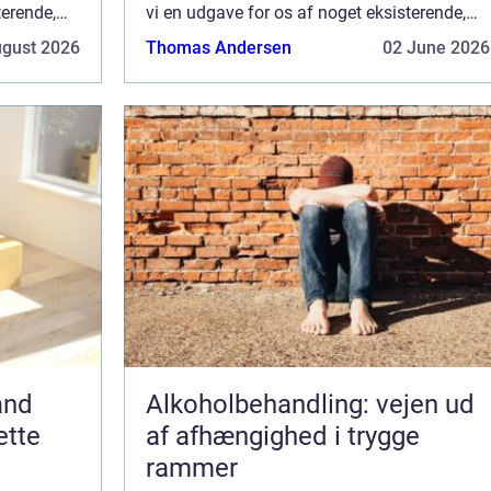
terende,
vi en udgave for os af noget eksisterende,
s lys, men
som der endnu ikke har set dagens lys, men
ugust 2026
Thomas Andersen
02 June 2026
k...
som vi godt selv kunne bruge. Det k...
and
Alkoholbehandling: vejen ud
ette
af afhængighed i trygge
rammer