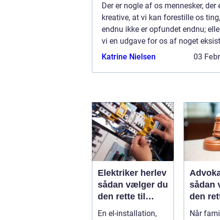
Der er nogle af os mennesker, der 
kreative, at vi kan forestille os ting
endnu ikke er opfundet endnu; elle
vi en udgave for os af noget eksis
som der endnu ikke har set dagen
Katrine Nielsen
03 Feb
som vi godt selv kunne bruge. Det 
Elektriker herlev
Advoka
sådan vælger du
sådan 
den rette til
den ret
opgaven
til fami
En el-installation,
Når famil