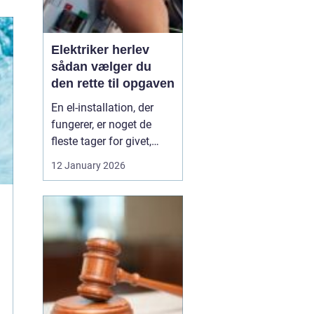
Elektriker herlev
sådan vælger du
den rette til opgaven
En el-installation, der
fungerer, er noget de
fleste tager for givet,
indtil lyset pludselig går,
12 January 2026
eller en stikkontakt bliver
varm. Når el først giver
problemer, kan det
hurtigt blive både utrygt
og dyrt, hvis der ikke
reageres rigtigt. Derfor
giver ...