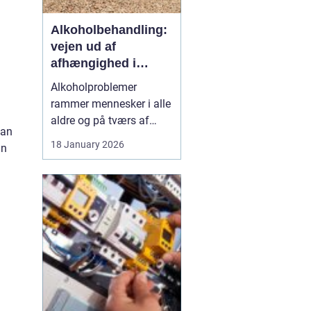
Alkoholbehandling:
vejen ud af
afhængighed i
trygge rammer
Alkoholproblemer
rammer mennesker i alle
aldre og på tværs af
man
sociale skel. For mange
18 January 2026
an
starter det med hygge,
afslapning eller en måde
at dæmpe uro og svære
følelser på. Langsomt
flytter alkoholen græns...