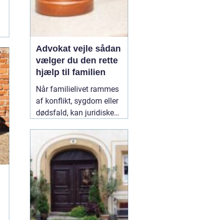
Advokat vejle sådan
vælger du den rette
hjælp til familien
Når familielivet rammes
af konflikt, sygdom eller
dødsfald, kan juridiske
spørgsmål hurtigt vokse
sig store. Mange oplever,
at de både skal håndtere
følelser og praktiske
problemer på én gang.
Her kan en erfaren
10
January 2026