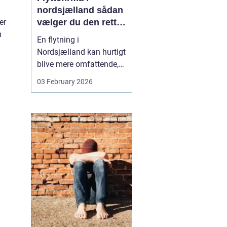
nordsjælland sådan
vælger du den rette
er
partner til din
n
En flytning i
flytning
Nordsjælland kan hurtigt
blive mere omfattende,
end man først tror. Der er
03 February 2026
nøgler, flyttekasser,
adgangsforhold,
parkering, møbler der
skal skilles ad, og
ejendele med
affektionsværdi, som
helst skal komme sikkert
frem. Mange vælger
der...