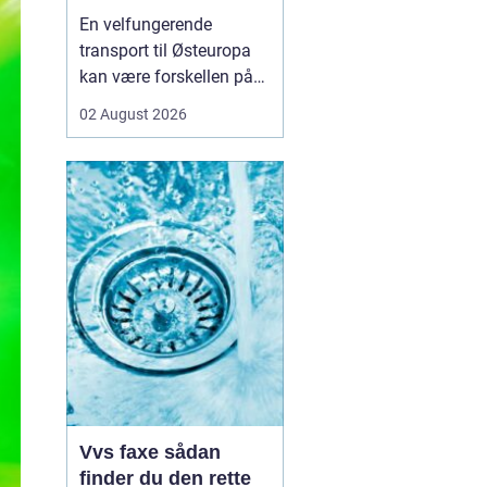
logistikken
En velfungerende
transport til Østeuropa
kan være forskellen på
en god forretning og
02 August 2026
dyre forsinkelser. Mange
danske virksomheder ser
mod Baltikum, Ukraine
og resten af regionen for
at finde nye kunder og
leverandører. Men v...
Vvs faxe sådan
finder du den rette