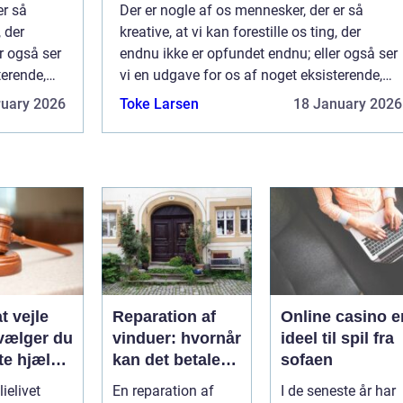
er så
Der er nogle af os mennesker, der er så
, der
kreative, at vi kan forestille os ting, der
r også ser
endnu ikke er opfundet endnu; eller også ser
terende,
vi en udgave for os af noget eksisterende,
s lys, men
som der endnu ikke har set dagens lys, men
ruary 2026
Toke Larsen
18 January 2026
k...
som vi godt selv kunne bruge. Det k...
t vejle
Reparation af
Online casino e
vælger du
vinduer: hvornår
ideel til spil fra
te hjælp
kan det betale
sofaen
lien
sig?
ielivet
En reparation af
I de seneste år har