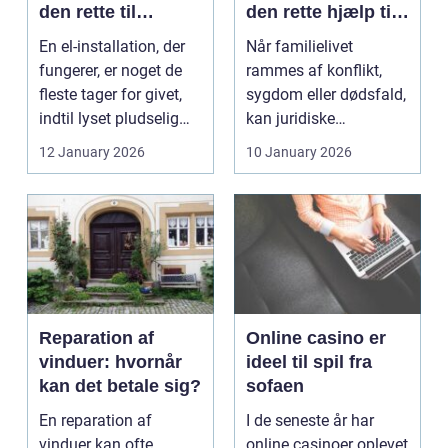
den rette til
den rette hjælp til
opgaven
familien
En el-installation, der
Når familielivet
fungerer, er noget de
rammes af konflikt,
fleste tager for givet,
sygdom eller dødsfald,
indtil lyset pludselig
kan juridiske
går, el...
spørgsmål hurtigt
12 January 2026
10 January 2026
vokse si...
Reparation af
Online casino er
vinduer: hvornår
ideel til spil fra
kan det betale sig?
sofaen
En reparation af
I de seneste år har
vinduer kan ofte
online casinoer oplevet