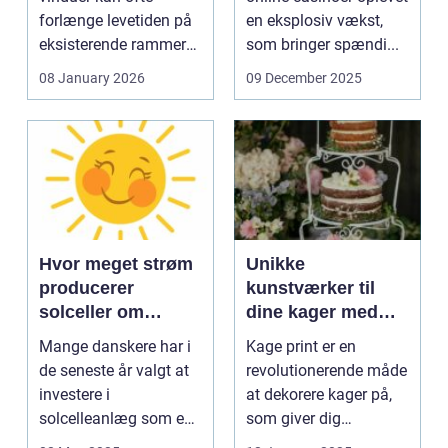
forlænge levetiden på
en eksplosiv vækst,
eksisterende rammer
som bringer spændi...
og glas med ...
08 January 2026
09 December 2025
Hvor meget strøm
Unikke
producerer
kunstværker til
solceller om
dine kager med
vinteren?
kage print
Mange danskere har i
Kage print er en
de seneste år valgt at
revolutionerende måde
investere i
at dekorere kager på,
solcelleanlæg som en
som giver dig
bæred...
mulighed for ...