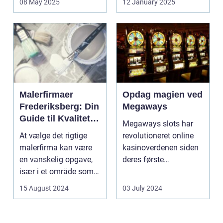
08 May 2025
12 January 2025
Malerfirmaer
Opdag magien ved
Frederiksberg: Din
Megaways
Guide til Kvalitet
Megaways slots har
og Service
At vælge det rigtige
revolutioneret online
malerfirma kan være
kasinoverdenen siden
en vanskelig opgave,
deres første
især i et område som
fremtræden. Disse
Frederiksberg, hv...
spillea...
15 August 2024
03 July 2024