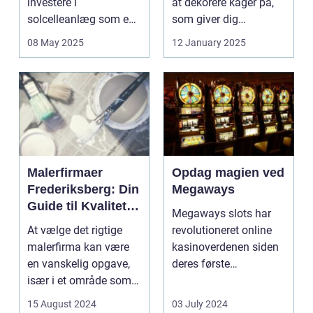
investere i
at dekorere kager på,
solcelleanlæg som en
som giver dig
bæred...
mulighed for ...
08 May 2025
12 January 2025
Malerfirmaer
Opdag magien ved
Frederiksberg: Din
Megaways
Guide til Kvalitet
Megaways slots har
og Service
At vælge det rigtige
revolutioneret online
malerfirma kan være
kasinoverdenen siden
en vanskelig opgave,
deres første
især i et område som
fremtræden. Disse
Frederiksberg, hv...
spillea...
15 August 2024
03 July 2024