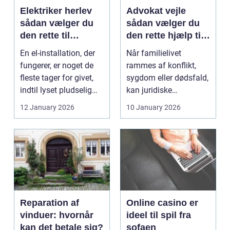
Elektriker herlev
Advokat vejle
sådan vælger du
sådan vælger du
den rette til
den rette hjælp til
opgaven
familien
En el-installation, der
Når familielivet
fungerer, er noget de
rammes af konflikt,
fleste tager for givet,
sygdom eller dødsfald,
indtil lyset pludselig
kan juridiske
går, el...
spørgsmål hurtigt
12 January 2026
10 January 2026
vokse si...
Reparation af
Online casino er
vinduer: hvornår
ideel til spil fra
kan det betale sig?
sofaen