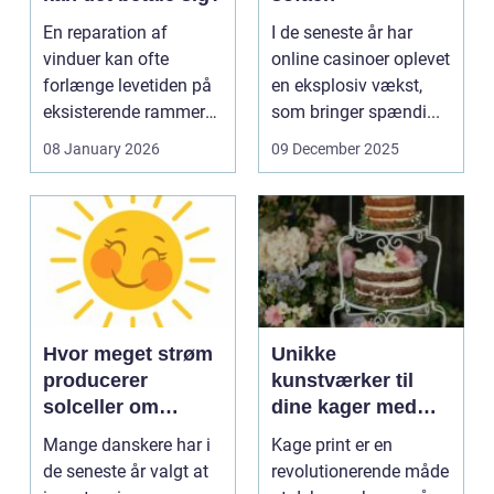
En reparation af
I de seneste år har
vinduer kan ofte
online casinoer oplevet
forlænge levetiden på
en eksplosiv vækst,
eksisterende rammer
som bringer spændi...
og glas med ...
08 January 2026
09 December 2025
Hvor meget strøm
Unikke
producerer
kunstværker til
solceller om
dine kager med
vinteren?
kage print
Mange danskere har i
Kage print er en
de seneste år valgt at
revolutionerende måde