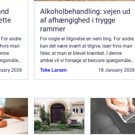
and
Alkoholbehandling: vejen ud
ette
af afhængighed i trygge
rammer
. For andre
For nogle er tilgivelse en nem ting. For andre
r hvis man
kan det være svært at tilgive, især hvis man
denne
føler, at man er blevet krænket. I denne
pørgsmålet:
artikel vil vi forsøge at besvare spørgsmålet:
Hvordan bliver man ...
ruary 2026
Toke Larsen
18 January 2026