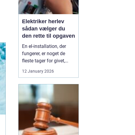
Elektriker herlev
sådan vælger du
den rette til opgaven
En el-installation, der
fungerer, er noget de
fleste tager for givet,
indtil lyset pludselig går,
12 January 2026
eller en stikkontakt bliver
varm. Når el først giver
problemer, kan det
hurtigt blive både utrygt
og dyrt, hvis der ikke
reageres rigtigt. Derfor
giver ...