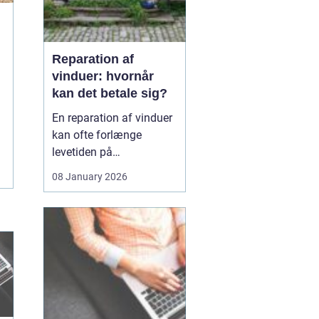
Reparation af
vinduer: hvornår
kan det betale sig?
En reparation af vinduer
kan ofte forlænge
levetiden på
eksisterende rammer og
08 January 2026
glas med mange år. For
mange husejere står
valget mellem at
reparere eller udskifte
hele vinduet, og
beslutningen har både
økonomiske,...