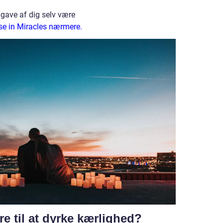
dgave af dig selv være
e in Miracles nærmere.
re til at dyrke kærlighed?