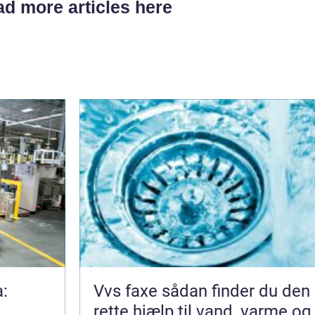
d more articles here
a:
Vvs faxe sådan finder du den
rette hjælp til vand, varme og