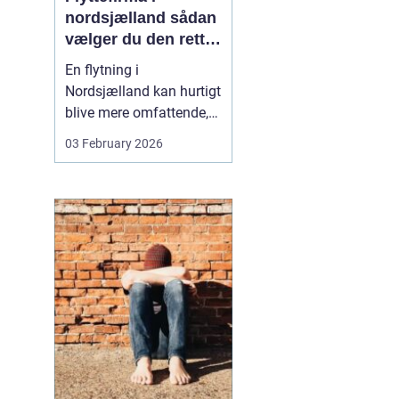
nordsjælland sådan
vælger du den rette
partner til din
En flytning i
flytning
Nordsjælland kan hurtigt
blive mere omfattende,
end man først tror. Der er
03 February 2026
nøgler, flyttekasser,
adgangsforhold,
parkering, møbler der
skal skilles ad, og
ejendele med
affektionsværdi, som
helst skal komme sikkert
frem. Mange vælger
der...