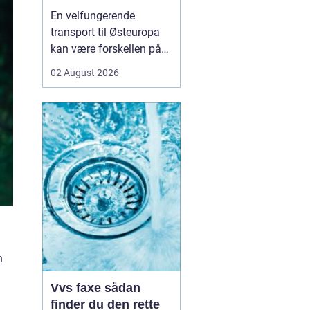
logistikken
En velfungerende
transport til Østeuropa
kan være forskellen på
en god forretning og
02 August 2026
dyre forsinkelser. Mange
danske virksomheder ser
mod Baltikum, Ukraine
og resten af regionen for
at finde nye kunder og
leverandører. Men v...
n
Vvs faxe sådan
finder du den rette