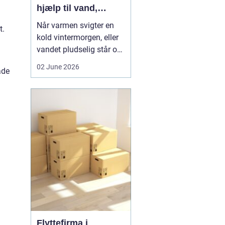
hjælp til vand,
varme og sanitet
Når varmen svigter en
t.
kold vintermorgen, eller
vandet pludselig står op
af afløbet, har du brug
02 June 2026
ade
for hjælp med det
samme. I Faxe og
omegn spiller VVS-
installatører en central
rolle i hverdagen, selv
om vi sjældent tænker
over det. Gennemgang
af varmea...
Flyttefirma i