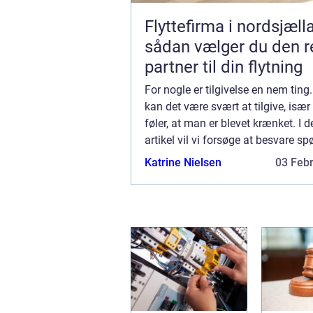
Flyttefirma i nordsjæll
sådan vælger du den r
partner til din flytning
For nogle er tilgivelse en nem ting
kan det være svært at tilgive, isæ
føler, at man er blevet krænket. I 
artikel vil vi forsøge at besvare s
Hvordan bliver man ...
Katrine Nielsen
03 Feb