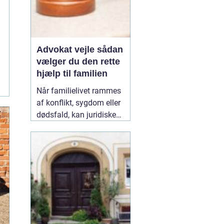
Advokat vejle sådan
vælger du den rette
hjælp til familien
Når familielivet rammes
af konflikt, sygdom eller
dødsfald, kan juridiske
spørgsmål hurtigt vokse
sig store. Mange oplever,
at de både skal håndtere
følelser og praktiske
problemer på én gang.
Her kan en erfaren
10
January 2026