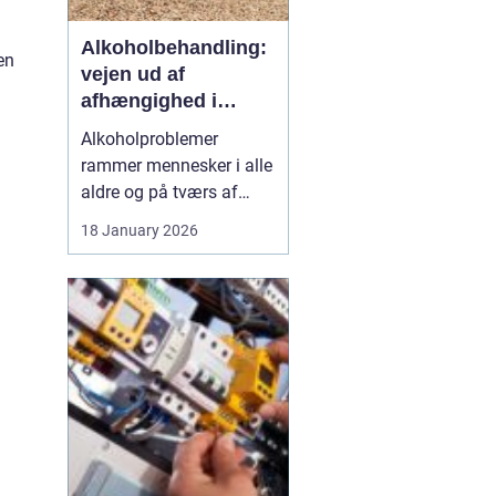
Alkoholbehandling:
en
vejen ud af
afhængighed i
trygge rammer
Alkoholproblemer
rammer mennesker i alle
aldre og på tværs af
sociale skel. For mange
18 January 2026
starter det med hygge,
afslapning eller en måde
at dæmpe uro og svære
følelser på. Langsomt
flytter alkoholen græns...