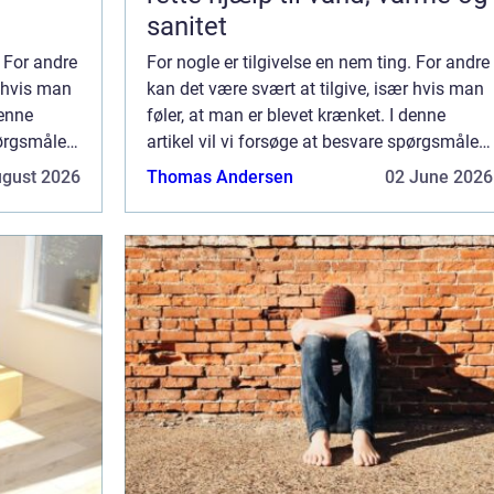
sanitet
. For andre
For nogle er tilgivelse en nem ting. For andre
r hvis man
kan det være svært at tilgive, især hvis man
denne
føler, at man er blevet krænket. I denne
pørgsmålet:
artikel vil vi forsøge at besvare spørgsmålet:
Hvordan bliver man ...
ugust 2026
Thomas Andersen
02 June 2026