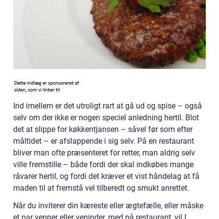
Ind imellem er det utroligt rart at gå ud og spise – også
selv om der ikke er nogen speciel anledning hertil. Blot
det at slippe for køkkentjansen – såvel før som efter
måltidet – er afslappende i sig selv. På en restaurant
bliver man ofte præsenteret for retter, man aldrig selv
ville fremstille – både fordi der skal indkøbes mange
råvarer hertil, og fordi det kræver et vist håndelag at få
maden til at fremstå vel tilberedt og smukt anrettet.
Når du inviterer din kæreste eller ægtefælle, eller måske
et par venner eller veninder, med på restaurant, vil I