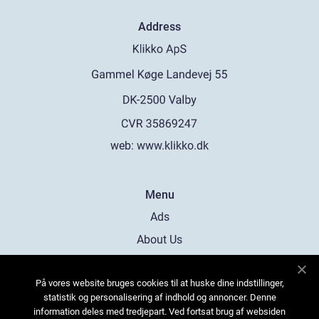
Address
web:
www.klikko.dk
Menu
Ads
About Us
Cookies
På vores website bruges cookies til at huske dine indstillinger,
Contact
statistik og personalisering af indhold og annoncer. Denne
Sitemap
information deles med tredjepart. Ved fortsat brug af websiden