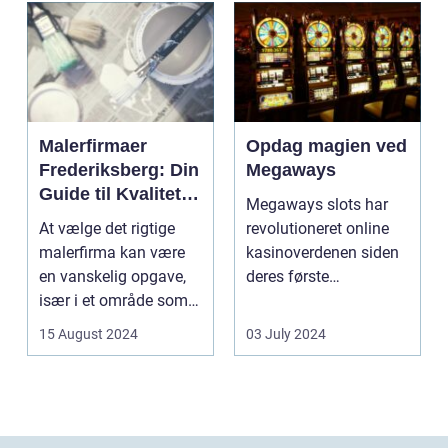
Malerfirmaer
Opdag magien ved
Frederiksberg: Din
Megaways
Guide til Kvalitet
Megaways slots har
og Service
At vælge det rigtige
revolutioneret online
malerfirma kan være
kasinoverdenen siden
en vanskelig opgave,
deres første
især i et område som
fremtræden. Disse
Frederiksberg, hv...
spillea...
15 August 2024
03 July 2024