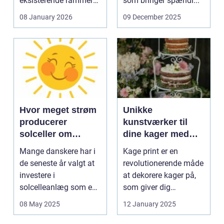
eksisterende rammer
som bringer spændi...
og glas med ...
08 January 2026
09 December 2025
Hvor meget strøm
Unikke
producerer
kunstværker til
solceller om
dine kager med
vinteren?
kage print
Mange danskere har i
Kage print er en
de seneste år valgt at
revolutionerende måde
investere i
at dekorere kager på,
solcelleanlæg som en
som giver dig
bæred...
mulighed for ...
08 May 2025
12 January 2025