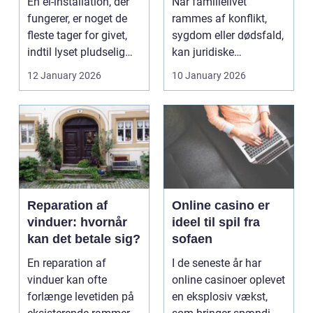
En el-installation, der
Når familielivet
fungerer, er noget de
rammes af konflikt,
fleste tager for givet,
sygdom eller dødsfald,
indtil lyset pludselig
kan juridiske
går, el...
spørgsmål hurtigt
12 January 2026
10 January 2026
vokse si...
Reparation af
Online casino er
vinduer: hvornår
ideel til spil fra
kan det betale sig?
sofaen
En reparation af
I de seneste år har
vinduer kan ofte
online casinoer oplevet
forlænge levetiden på
en eksplosiv vækst,