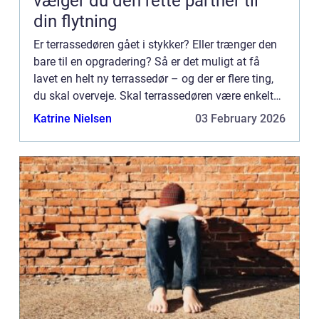
vælger du den rette partner til
din flytning
Er terrassedøren gået i stykker? Eller trænger den
bare til en opgradering? Så er det muligt at få
lavet en helt ny terrassedør – og der er flere ting,
du skal overveje. Skal terrassedøren være enkelt
eller dobbelt? Hvor mange glasfelter skal døren
Katrine Nielsen
03 February 2026
h...