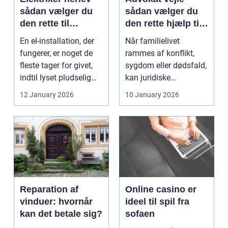
sådan vælger du
sådan vælger du
den rette til
den rette hjælp til
opgaven
familien
En el-installation, der
Når familielivet
fungerer, er noget de
rammes af konflikt,
fleste tager for givet,
sygdom eller dødsfald,
indtil lyset pludselig
kan juridiske
går, el...
spørgsmål hurtigt
12 January 2026
10 January 2026
vokse si...
Reparation af
Online casino er
vinduer: hvornår
ideel til spil fra
kan det betale sig?
sofaen