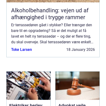
Alkoholbehandling: vejen ud af
afhængighed i trygge rammer
Er terrassedøren gået i stykker? Eller trænger den
bare til en opgradering? Så er det muligt at få
lavet en helt ny terrassedør – og der er flere ting,
du skal overveje. Skal terrassedøren være enkelt
eller dobbelt? Hvor mange glasfelter skal døren
Toke Larsen
18 January 2026
h...
Elektriker herlev
Advokat vejle