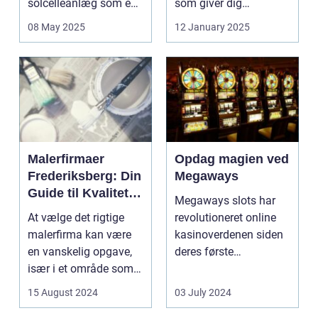
solcelleanlæg som en
som giver dig
bæred...
mulighed for ...
08 May 2025
12 January 2025
Malerfirmaer
Opdag magien ved
Frederiksberg: Din
Megaways
Guide til Kvalitet
Megaways slots har
og Service
At vælge det rigtige
revolutioneret online
malerfirma kan være
kasinoverdenen siden
en vanskelig opgave,
deres første
især i et område som
fremtræden. Disse
Frederiksberg, hv...
spillea...
15 August 2024
03 July 2024