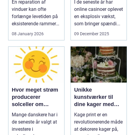
En reparation af
I de seneste år har
vinduer kan ofte
online casinoer oplevet
forlænge levetiden på
en eksplosiv vækst,
eksisterende rammer
som bringer spændi...
og glas med ...
08 January 2026
09 December 2025
Hvor meget strøm
Unikke
producerer
kunstværker til
solceller om
dine kager med
vinteren?
kage print
Mange danskere har i
Kage print er en
de seneste år valgt at
revolutionerende måde
investere i
at dekorere kager på,