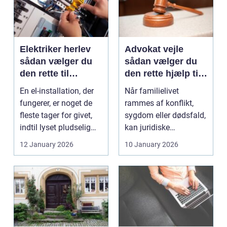
Elektriker herlev
Advokat vejle
sådan vælger du
sådan vælger du
den rette til
den rette hjælp til
opgaven
familien
En el-installation, der
Når familielivet
fungerer, er noget de
rammes af konflikt,
fleste tager for givet,
sygdom eller dødsfald,
indtil lyset pludselig
kan juridiske
går, el...
spørgsmål hurtigt
12 January 2026
10 January 2026
vokse si...