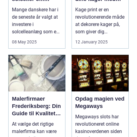
vinteren?
kage print
Mange danskere har i
Kage print er en
de seneste år valgt at
revolutionerende måde
investere i
at dekorere kager på,
solcelleanlæg som en
som giver dig
bæred...
mulighed for ...
08 May 2025
12 January 2025
Malerfirmaer
Opdag magien ved
Frederiksberg: Din
Megaways
Guide til Kvalitet
Megaways slots har
og Service
At vælge det rigtige
revolutioneret online
malerfirma kan være
kasinoverdenen siden