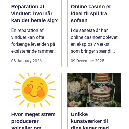
Reparation af
Online casino er
vinduer: hvornår
ideel til spil fra
kan det betale sig?
sofaen
En reparation af
I de seneste år har
vinduer kan ofte
online casinoer oplevet
forlænge levetiden på
en eksplosiv vækst,
eksisterende rammer
som bringer spændi...
og glas med ...
08 January 2026
09 December 2025
Hvor meget strøm
Unikke
producerer
kunstværker til
solceller om
dine kager med