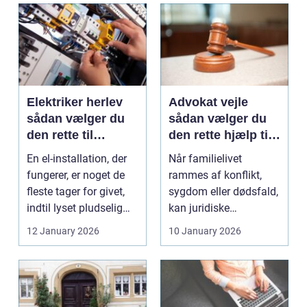
Elektriker herlev
Advokat vejle
sådan vælger du
sådan vælger du
den rette til
den rette hjælp til
opgaven
familien
En el-installation, der
Når familielivet
fungerer, er noget de
rammes af konflikt,
fleste tager for givet,
sygdom eller dødsfald,
indtil lyset pludselig
kan juridiske
går, el...
spørgsmål hurtigt
12 January 2026
10 January 2026
vokse si...