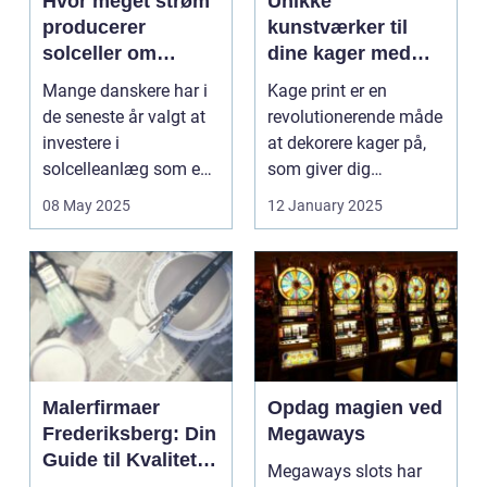
Hvor meget strøm
Unikke
producerer
kunstværker til
solceller om
dine kager med
vinteren?
kage print
Mange danskere har i
Kage print er en
de seneste år valgt at
revolutionerende måde
investere i
at dekorere kager på,
solcelleanlæg som en
som giver dig
bæred...
mulighed for ...
08 May 2025
12 January 2025
Malerfirmaer
Opdag magien ved
Frederiksberg: Din
Megaways
Guide til Kvalitet
Megaways slots har
og Service