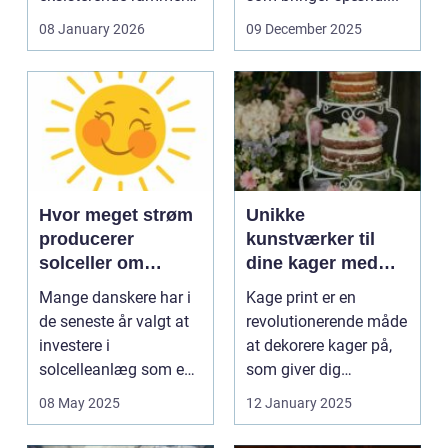
og glas med ...
08 January 2026
09 December 2025
Hvor meget strøm
Unikke
producerer
kunstværker til
solceller om
dine kager med
vinteren?
kage print
Mange danskere har i
Kage print er en
de seneste år valgt at
revolutionerende måde
investere i
at dekorere kager på,
solcelleanlæg som en
som giver dig
bæred...
mulighed for ...
08 May 2025
12 January 2025