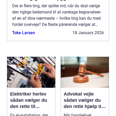
Der er flere ting, der spiller ind, når du skal vælge
den rigtige bedemand til at varetage begravelsen
af en af dine nærmeste – hvilke ting kan du med
fordel overveje? De fleste pårørende vælger at
bruge en ...
Toke Larsen
18 January 2026
Elektriker herlev
Advokat vejle
sådan vælger du
sådan vælger du
den rette til
den rette hjælp til
opgaven
familien
En el-installation, der
Når familielivet