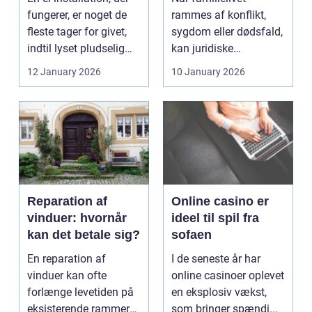
fungerer, er noget de
rammes af konflikt,
fleste tager for givet,
sygdom eller dødsfald,
indtil lyset pludselig
kan juridiske
går, el...
spørgsmål hurtigt
12 January 2026
10 January 2026
vokse si...
Reparation af
Online casino er
vinduer: hvornår
ideel til spil fra
kan det betale sig?
sofaen
En reparation af
I de seneste år har
vinduer kan ofte
online casinoer oplevet
forlænge levetiden på
en eksplosiv vækst,
eksisterende rammer
som bringer spændi...