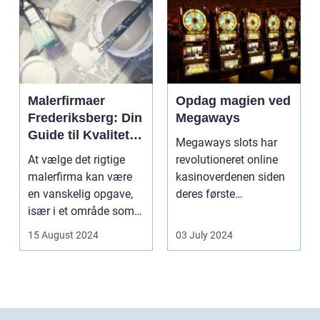
Malerfirmaer
Opdag magien ved
Frederiksberg: Din
Megaways
Guide til Kvalitet
Megaways slots har
og Service
At vælge det rigtige
revolutioneret online
malerfirma kan være
kasinoverdenen siden
en vanskelig opgave,
deres første
især i et område som
fremtræden. Disse
Frederiksberg, hv...
spillea...
15 August 2024
03 July 2024