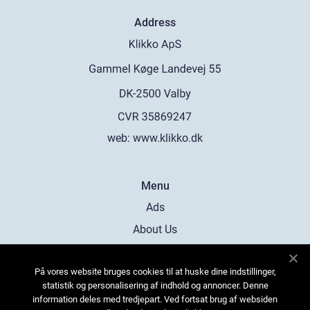
Address
web:
www.klikko.dk
Menu
Ads
About Us
Cookies
På vores website bruges cookies til at huske dine indstillinger,
Contact
statistik og personalisering af indhold og annoncer. Denne
Sitemap
information deles med tredjepart. Ved fortsat brug af websiden