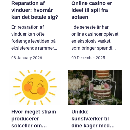
Reparation af
Online casino er
vinduer: hvornår
ideel til spil fra
kan det betale sig?
sofaen
En reparation af
I de seneste år har
vinduer kan ofte
online casinoer oplevet
forlænge levetiden på
en eksplosiv vækst,
eksisterende rammer
som bringer spændi...
og glas med ...
08 January 2026
09 December 2025
Hvor meget strøm
Unikke
producerer
kunstværker til
solceller om
dine kager med