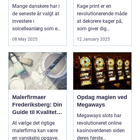
vinteren?
kage print
Mange danskere har i
Kage print er en
de seneste år valgt at
revolutionerende måde
investere i
at dekorere kager på,
solcelleanlæg som en
som giver dig
bæred...
mulighed for ...
08 May 2025
12 January 2025
Malerfirmaer
Opdag magien ved
Frederiksberg: Din
Megaways
Guide til Kvalitet
Megaways slots har
og Service
At vælge det rigtige
revolutioneret online
malerfirma kan være
kasinoverdenen siden
en vanskelig opgave,
deres første