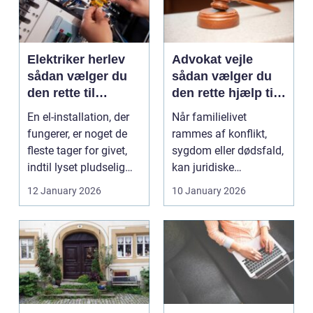
Elektriker herlev
Advokat vejle
sådan vælger du
sådan vælger du
den rette til
den rette hjælp til
opgaven
familien
En el-installation, der
Når familielivet
fungerer, er noget de
rammes af konflikt,
fleste tager for givet,
sygdom eller dødsfald,
indtil lyset pludselig
kan juridiske
går, el...
spørgsmål hurtigt
12 January 2026
10 January 2026
vokse si...