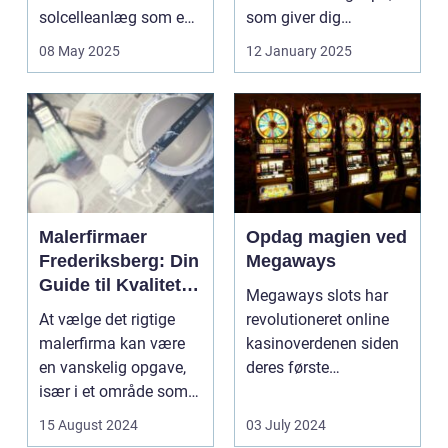
solcelleanlæg som en
som giver dig
bæred...
mulighed for ...
08 May 2025
12 January 2025
Malerfirmaer
Opdag magien ved
Frederiksberg: Din
Megaways
Guide til Kvalitet
Megaways slots har
og Service
At vælge det rigtige
revolutioneret online
malerfirma kan være
kasinoverdenen siden
en vanskelig opgave,
deres første
især i et område som
fremtræden. Disse
Frederiksberg, hv...
spillea...
15 August 2024
03 July 2024