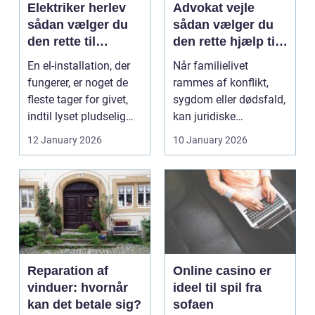
Elektriker herlev
Advokat vejle
sådan vælger du
sådan vælger du
den rette til
den rette hjælp til
opgaven
familien
En el-installation, der
Når familielivet
fungerer, er noget de
rammes af konflikt,
fleste tager for givet,
sygdom eller dødsfald,
indtil lyset pludselig
kan juridiske
går, el...
spørgsmål hurtigt
12 January 2026
10 January 2026
vokse si...
Reparation af
Online casino er
vinduer: hvornår
ideel til spil fra
kan det betale sig?
sofaen