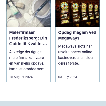
Malerfirmaer
Opdag magien ved
Frederiksberg: Din
Megaways
Guide til Kvalitet
Megaways slots har
og Service
At vælge det rigtige
revolutioneret online
malerfirma kan være
kasinoverdenen siden
en vanskelig opgave,
deres første
især i et område som
fremtræden. Disse
Frederiksberg, hv...
spillea...
15 August 2024
03 July 2024