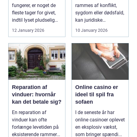
fungerer, er noget de
rammes af konflikt,
fleste tager for givet,
sygdom eller dødsfald,
indtil lyset pludselig
kan juridiske
går, el...
spørgsmål hurtigt
12 January 2026
10 January 2026
vokse si...
Reparation af
Online casino er
vinduer: hvornår
ideel til spil fra
kan det betale sig?
sofaen
En reparation af
I de seneste år har
vinduer kan ofte
online casinoer oplevet
forlænge levetiden på
en eksplosiv vækst,
eksisterende rammer
som bringer spændi...