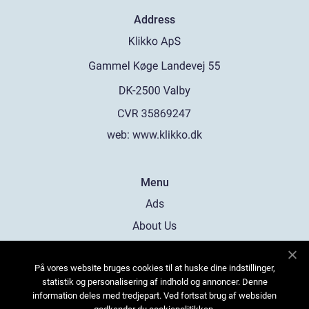
Address
web:
www.klikko.dk
Menu
Ads
About Us
Cookies
På vores website bruges cookies til at huske dine indstillinger,
Contact
statistik og personalisering af indhold og annoncer. Denne
Sitemap
information deles med tredjepart. Ved fortsat brug af websiden