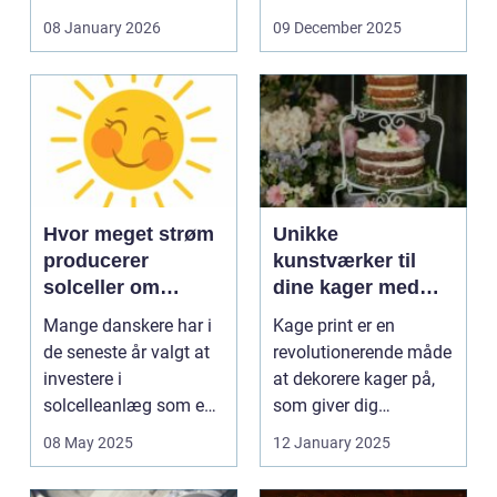
og glas med ...
08 January 2026
09 December 2025
Hvor meget strøm
Unikke
producerer
kunstværker til
solceller om
dine kager med
vinteren?
kage print
Mange danskere har i
Kage print er en
de seneste år valgt at
revolutionerende måde
investere i
at dekorere kager på,
solcelleanlæg som en
som giver dig
bæred...
mulighed for ...
08 May 2025
12 January 2025