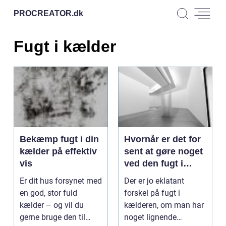
PROCREATOR.
dk
Fugt i kælder
Bekæmp fugt i din
Hvornår er det for
kælder på effektiv
sent at gøre noget
vis
ved den fugt i
kælderen?
Er dit hus forsynet med
Der er jo eklatant
en god, stor fuld
forskel på fugt i
kælder – og vil du
kælderen, om man har
gerne bruge den til
noget lignende