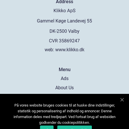
Address
web:
www.klikko.dk
Menu
Ads
About Us
Cookies
På vores website bruges cookies til at huske dine indstillinger,
Contact
statistik og personalisering af indhold og annoncer. Denne
Sitemap
information deles med tredjepart. Ved fortsat brug af websiden
godkender du cookiepolitikken.