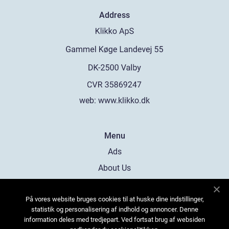
Address
web:
www.klikko.dk
Menu
Ads
About Us
Cookies
På vores website bruges cookies til at huske dine indstillinger,
Contact
statistik og personalisering af indhold og annoncer. Denne
Sitemap
information deles med tredjepart. Ved fortsat brug af websiden