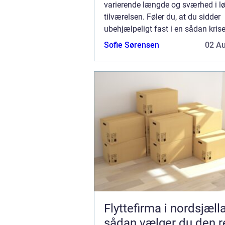
varierende længde og sværhed i lø
tilværelsen. Føler du, at du sidder
ubehjælpeligt fast i en sådan krise
godt få brug for hjælp til at k...
Sofie Sørensen
02 A
Flyttefirma i nordsjæll
sådan vælger du den r