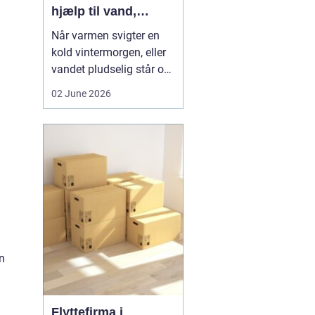
hjælp til vand,
varme og sanitet
Når varmen svigter en
kold vintermorgen, eller
vandet pludselig står op
af afløbet, har du brug
02 June 2026
for hjælp med det
samme. I Faxe og
omegn spiller VVS-
installatører en central
rolle i hverdagen, selv
om vi sjældent tænker
over det. Gennemgang
af varmea...
an
Flyttefirma i