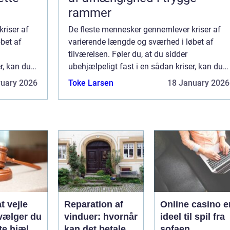
rammer
riser af
De fleste mennesker gennemlever kriser af
bet af
varierende længde og sværhed i løbet af
tilværelsen. Føler du, at du sidder
r, kan du
ubehjælpeligt fast i en sådan kriser, kan du
godt få brug for hjælp til at k...
ruary 2026
Toke Larsen
18 January 2026
t vejle
Reparation af
Online casino e
vælger du
vinduer: hvornår
ideel til spil fra
te hjælp
kan det betale
sofaen