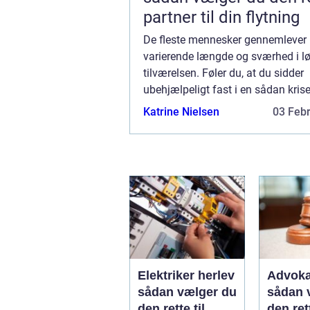
partner til din flytning
De fleste mennesker gennemlever k
varierende længde og sværhed i lø
tilværelsen. Føler du, at du sidder
ubehjælpeligt fast i en sådan krise
godt få brug for hjælp til at k...
Katrine Nielsen
03 Feb
Elektriker herlev
Advoka
sådan vælger du
sådan 
den rette til
den ret