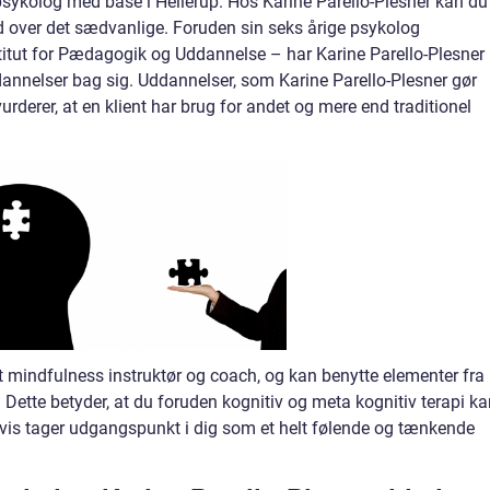
 psykolog med base i Hellerup. Hos Karine Parello-Plesner kan du
ud over det sædvanlige. Foruden sin seks årige psykolog
tut for Pædagogik og Uddannelse – har Karine Parello-Plesner
dannelser bag sig. Uddannelser, som Karine Parello-Plesner gør
n vurderer, at en klient har brug for andet og mere end traditionel
t mindfulness instruktør og coach, og kan benytte elementer fra
. Dette betyder, at du foruden kognitiv og meta kognitiv terapi k
sk vis tager udgangspunkt i dig som et helt følende og tænkende