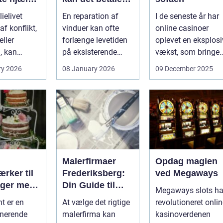
lien
sig?
ielivet
En reparation af
I de seneste år har
f konflikt,
vinduer kan ofte
online casinoer
ller
forlænge levetiden
oplevet en eksplosi
, kan
på eksisterende
vækst, som bringer
e spørgsmål
rammer og glas
spændi...
ry 2026
08 January 2026
09 December 2025
okse si...
med ...
Malerfirmaer
Opdag magien
rker til
Frederiksberg:
ved Megaways
ager med
Din Guide til
Megaways slots ha
int
Kvalitet og
t er en
At vælge det rigtige
revolutioneret onli
Service
onerende
malerfirma kan
kasinoverdenen