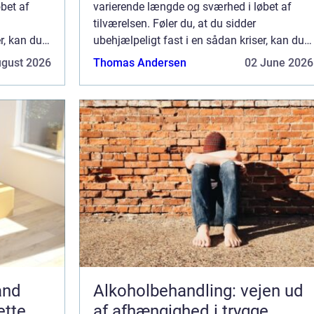
bet af
varierende længde og sværhed i løbet af
tilværelsen. Føler du, at du sidder
r, kan du
ubehjælpeligt fast i en sådan kriser, kan du
godt få brug for hjælp til at k...
ugust 2026
Thomas Andersen
02 June 2026
and
Alkoholbehandling: vejen ud
ette
af afhængighed i trygge