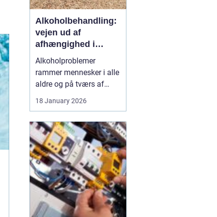
Alkoholbehandling:
vejen ud af
afhængighed i
trygge rammer
Alkoholproblemer
rammer mennesker i alle
aldre og på tværs af
sociale skel. For mange
18 January 2026
starter det med hygge,
afslapning eller en måde
at dæmpe uro og svære
følelser på. Langsomt
flytter alkoholen græns...