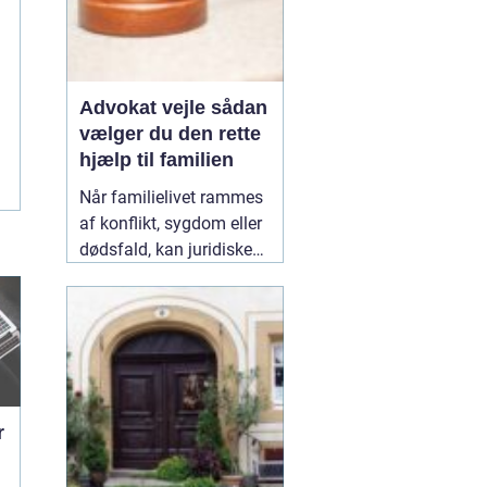
Advokat vejle sådan
vælger du den rette
hjælp til familien
Når familielivet rammes
af konflikt, sygdom eller
dødsfald, kan juridiske
spørgsmål hurtigt vokse
sig store. Mange oplever,
at de både skal håndtere
følelser og praktiske
problemer på én gang.
Her kan en erfaren
10
January 2026
r