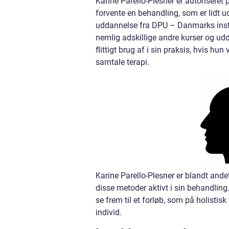
Karine Parello-Plesner er autoriseret
forvente en behandling, som er lidt 
uddannelse fra DPU – Danmarks insti
nemlig adskillige andre kurser og ud
flittigt brug af i sin praksis, hvis hu
samtale terapi.
Karine Parello-Plesner er blandt ande
disse metoder aktivt i sin behandling
se frem til et forløb, som på holisti
individ.