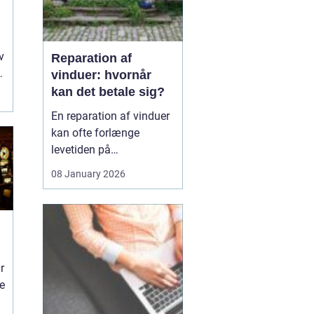
v
Reparation af
vinduer: hvornår
kan det betale sig?
En reparation af vinduer
kan ofte forlænge
levetiden på
eksisterende rammer og
08 January 2026
glas med mange år. For
mange husejere står
valget mellem at
reparere eller udskifte
hele vinduet, og
beslutningen har både
r
økonomiske,...
ne