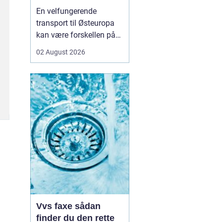
logistikken
En velfungerende
transport til Østeuropa
kan være forskellen på
en god forretning og
02 August 2026
dyre forsinkelser. Mange
danske virksomheder ser
mod Baltikum, Ukraine
og resten af regionen for
at finde nye kunder og
leverandører. Men v...
Vvs faxe sådan
finder du den rette