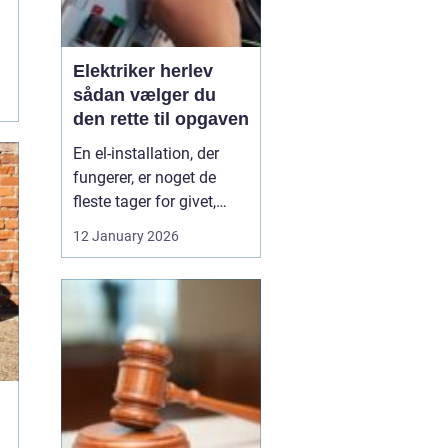
Elektriker herlev
sådan vælger du
den rette til opgaven
En el-installation, der
fungerer, er noget de
fleste tager for givet,
indtil lyset pludselig går,
12 January 2026
eller en stikkontakt bliver
varm. Når el først giver
problemer, kan det
hurtigt blive både utrygt
og dyrt, hvis der ikke
reageres rigtigt. Derfor
giver ...