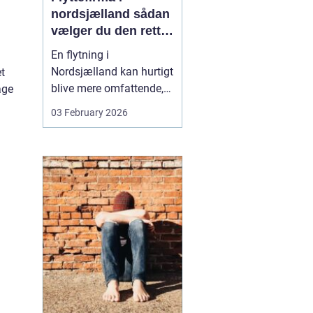
nordsjælland sådan
vælger du den rette
partner til din
En flytning i
flytning
Nordsjælland kan hurtigt
et
blive mere omfattende,
age
end man først tror. Der er
03 February 2026
nøgler, flyttekasser,
adgangsforhold,
parkering, møbler der
skal skilles ad, og
ejendele med
affektionsværdi, som
helst skal komme sikkert
frem. Mange vælger
der...