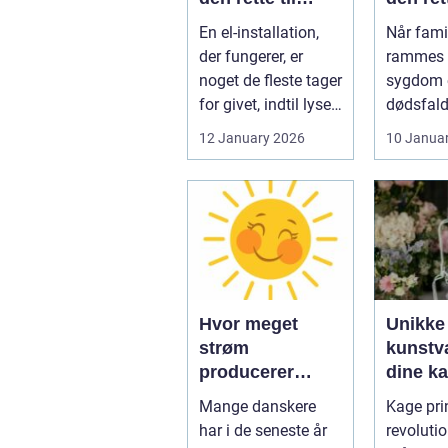
opgaven
til fami
En el-installation,
Når famil
der fungerer, er
rammes a
noget de fleste tager
sygdom e
for givet, indtil lyset
dødsfald
pludselig går, el...
juridisk
12 January 2026
10 Janua
hurtigt v
Hvor meget
Unikke
strøm
kunstvæ
producerer
dine k
solceller om
kage pr
Mange danskere
Kage prin
vinteren?
har i de seneste år
revoluti