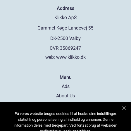
Address
web:
www.klikko.dk
Menu
Ads
About Us
Cookies
På vores website bruges cookies til at huske dine indstillinger,
Contact
statistik og personalisering af indhold og annoncer. Denne
Sitemap
information deles med tredjepart. Ved fortsat brug af websiden