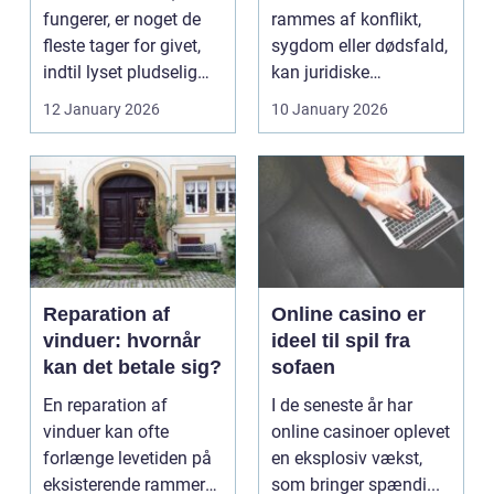
fungerer, er noget de
rammes af konflikt,
fleste tager for givet,
sygdom eller dødsfald,
indtil lyset pludselig
kan juridiske
går, el...
spørgsmål hurtigt
12 January 2026
10 January 2026
vokse si...
Reparation af
Online casino er
vinduer: hvornår
ideel til spil fra
kan det betale sig?
sofaen
En reparation af
I de seneste år har
vinduer kan ofte
online casinoer oplevet
forlænge levetiden på
en eksplosiv vækst,
eksisterende rammer
som bringer spændi...