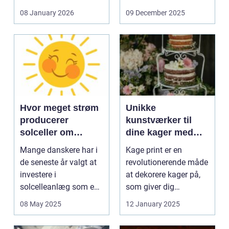
og glas med ...
08 January 2026
09 December 2025
Hvor meget strøm
Unikke
producerer
kunstværker til
solceller om
dine kager med
vinteren?
kage print
Mange danskere har i
Kage print er en
de seneste år valgt at
revolutionerende måde
investere i
at dekorere kager på,
solcelleanlæg som en
som giver dig
bæred...
mulighed for ...
08 May 2025
12 January 2025