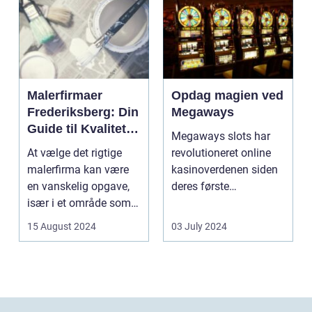
Malerfirmaer
Opdag magien ved
Frederiksberg: Din
Megaways
Guide til Kvalitet
Megaways slots har
og Service
At vælge det rigtige
revolutioneret online
malerfirma kan være
kasinoverdenen siden
en vanskelig opgave,
deres første
især i et område som
fremtræden. Disse
Frederiksberg, hv...
spillea...
15 August 2024
03 July 2024