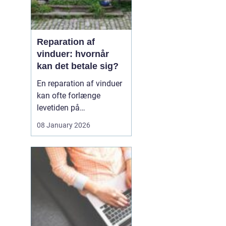
Reparation af
vinduer: hvornår
kan det betale sig?
En reparation af vinduer
kan ofte forlænge
levetiden på
eksisterende rammer og
08 January 2026
glas med mange år. For
mange husejere står
valget mellem at
reparere eller udskifte
hele vinduet, og
beslutningen har både
økonomiske,...