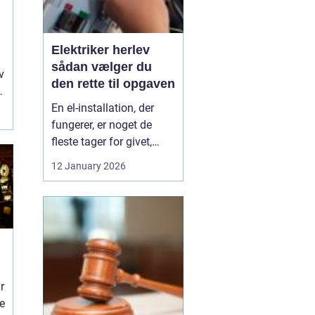
Elektriker herlev
sådan vælger du
v
den rette til opgaven
En el-installation, der
fungerer, er noget de
fleste tager for givet,
indtil lyset pludselig går,
12 January 2026
eller en stikkontakt bliver
varm. Når el først giver
problemer, kan det
hurtigt blive både utrygt
og dyrt, hvis der ikke
reageres rigtigt. Derfor
giver ...
r
ne