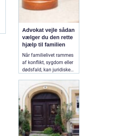
Advokat vejle sådan
vælger du den rette
hjælp til familien
Når familielivet rammes
af konflikt, sygdom eller
dødsfald, kan juridiske
spørgsmål hurtigt vokse
sig store. Mange oplever,
at de både skal håndtere
følelser og praktiske
problemer på én gang.
Her kan en erfaren
10
January 2026