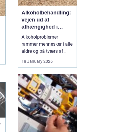
Alkoholbehandling:
vejen ud af
afhængighed i
trygge rammer
Alkoholproblemer
rammer mennesker i alle
aldre og på tværs af
sociale skel. For mange
18 January 2026
starter det med hygge,
afslapning eller en måde
at dæmpe uro og svære
følelser på. Langsomt
flytter alkoholen græns...
r