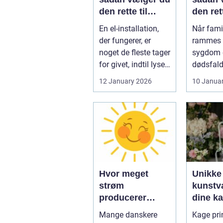
den rette til
den ret
opgaven
til fami
En el-installation,
Når famil
der fungerer, er
rammes a
noget de fleste tager
sygdom e
for givet, indtil lyset
dødsfald
pludselig går, el...
juridisk
12 January 2026
10 Janua
hurtigt v
Hvor meget
Unikke
strøm
kunstvæ
producerer
dine k
solceller om
kage pr
Mange danskere
Kage prin
vinteren?