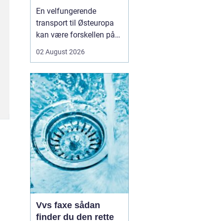
logistikken
En velfungerende
transport til Østeuropa
kan være forskellen på
en god forretning og
02 August 2026
dyre forsinkelser. Mange
danske virksomheder ser
mod Baltikum, Ukraine
og resten af regionen for
at finde nye kunder og
leverandører. Men v...
Vvs faxe sådan
finder du den rette