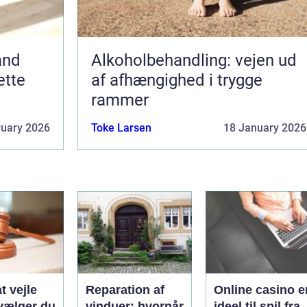
and
Alkoholbehandling: vejen ud
ette
af afhængighed i trygge
rammer
ruary 2026
Toke Larsen
18 January 2026
t vejle
Reparation af
Online casino e
vælger du
vinduer: hvornår
ideel til spil fra