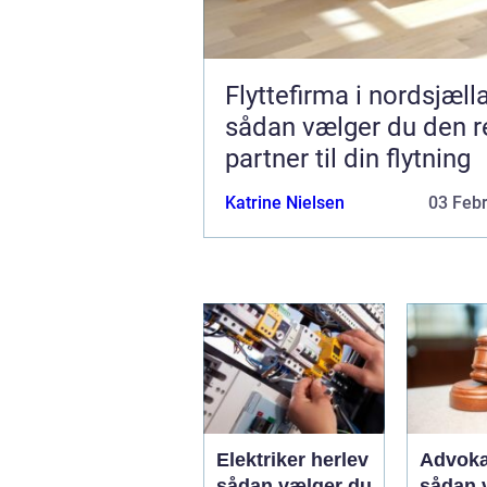
Flyttefirma i nordsjæll
sådan vælger du den r
partner til din flytning
Katrine Nielsen
03 Feb
Elektriker herlev
Advoka
sådan vælger du
sådan 