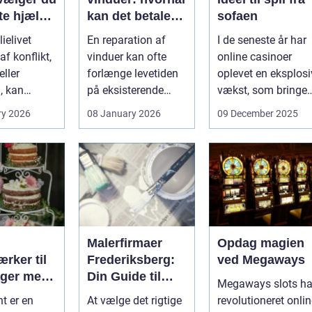
te hjælp
kan det betale
sofaen
lien
sig?
ielivet
En reparation af
I de seneste år har
f konflikt,
vinduer kan ofte
online casinoer
ller
forlænge levetiden
oplevet en eksplosi
, kan
på eksisterende
vækst, som bringer
e spørgsmål
rammer og glas
spændi...
ry 2026
08 January 2026
09 December 2025
okse si...
med ...
Malerfirmaer
Opdag magien
rker til
Frederiksberg:
ved Megaways
ager med
Din Guide til
Megaways slots ha
int
Kvalitet og
t er en
At vælge det rigtige
revolutioneret onli
Service