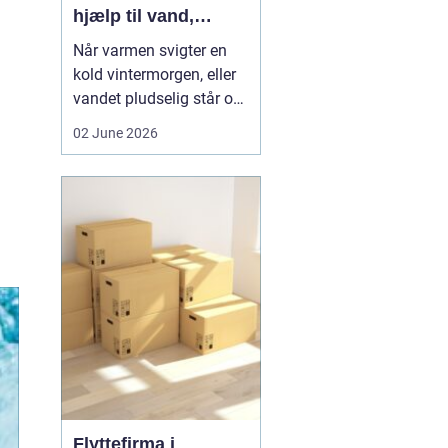
hjælp til vand,
varme og sanitet
Når varmen svigter en
kold vintermorgen, eller
vandet pludselig står op
af afløbet, har du brug
02 June 2026
for hjælp med det
samme. I Faxe og
omegn spiller VVS-
installatører en central
rolle i hverdagen, selv
om vi sjældent tænker
over det. Gennemgang
af varmea...
Flyttefirma i