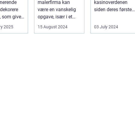
onerende
malerfirma kan
kasinoverdenen
dekorere
være en vanskelig
siden deres første
, som giver
opgave, især i et
fremtræden. Disse
hed for ...
område som
spillea...
ry 2025
15 August 2024
03 July 2024
Frederiksberg, hv...