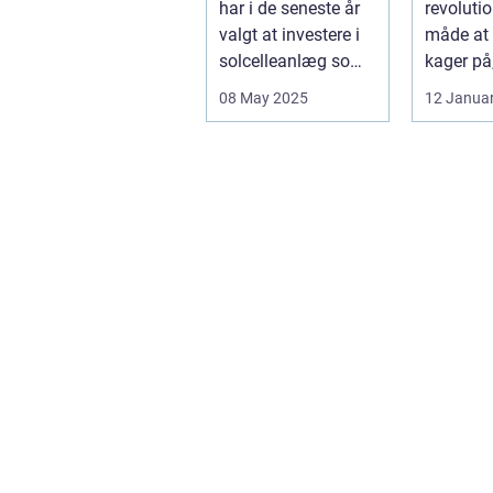
har i de seneste år
revoluti
valgt at investere i
måde at 
solcelleanlæg som
kager på
en bæred...
dig mulig
08 May 2025
12 Janua