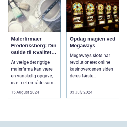
Malerfirmaer
Opdag magien ved
Frederiksberg: Din
Megaways
Guide til Kvalitet
Megaways slots har
og Service
At vælge det rigtige
revolutioneret online
malerfirma kan være
kasinoverdenen siden
en vanskelig opgave,
deres første
især i et område som
fremtræden. Disse
Frederiksberg, hv...
spillea...
15 August 2024
03 July 2024