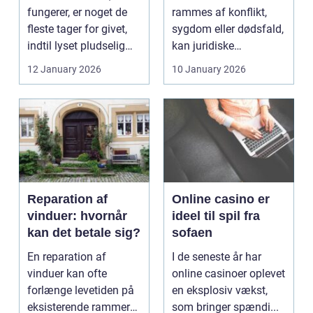
fungerer, er noget de
rammes af konflikt,
fleste tager for givet,
sygdom eller dødsfald,
indtil lyset pludselig
kan juridiske
går, el...
spørgsmål hurtigt
12 January 2026
10 January 2026
vokse si...
Reparation af
Online casino er
vinduer: hvornår
ideel til spil fra
kan det betale sig?
sofaen
En reparation af
I de seneste år har
vinduer kan ofte
online casinoer oplevet
forlænge levetiden på
en eksplosiv vækst,
eksisterende rammer
som bringer spændi...