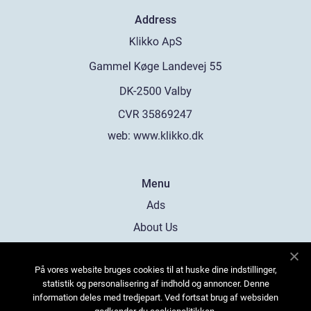
Address
web:
www.klikko.dk
Menu
Ads
About Us
Cookies
På vores website bruges cookies til at huske dine indstillinger,
Contact
statistik og personalisering af indhold og annoncer. Denne
Sitemap
information deles med tredjepart. Ved fortsat brug af websiden