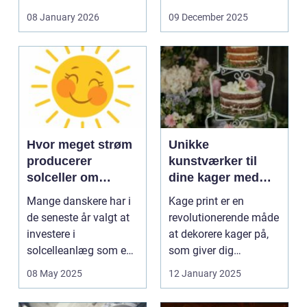
og glas med ...
08 January 2026
09 December 2025
Hvor meget strøm
Unikke
producerer
kunstværker til
solceller om
dine kager med
vinteren?
kage print
Mange danskere har i
Kage print er en
de seneste år valgt at
revolutionerende måde
investere i
at dekorere kager på,
solcelleanlæg som en
som giver dig
bæred...
mulighed for ...
08 May 2025
12 January 2025