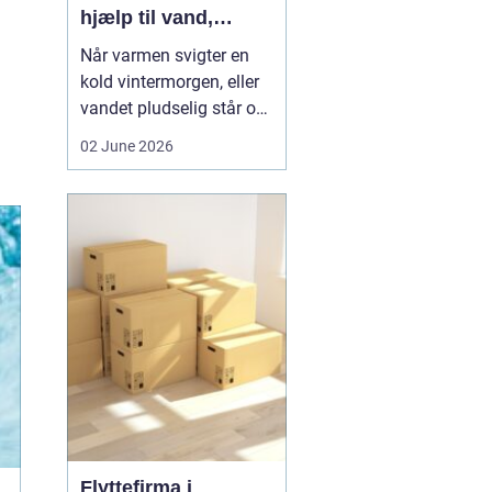
hjælp til vand,
varme og sanitet
Når varmen svigter en
kold vintermorgen, eller
vandet pludselig står op
af afløbet, har du brug
02 June 2026
for hjælp med det
samme. I Faxe og
omegn spiller VVS-
installatører en central
rolle i hverdagen, selv
om vi sjældent tænker
over det. Gennemgang
af varmea...
Flyttefirma i