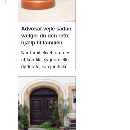
Advokat vejle sådan
vælger du den rette
hjælp til familien
Når familielivet rammes
af konflikt, sygdom eller
dødsfald, kan juridiske
spørgsmål hurtigt vokse
sig store. Mange oplever,
at de både skal håndtere
følelser og praktiske
problemer på én gang.
Her kan en erfaren
10
January 2026