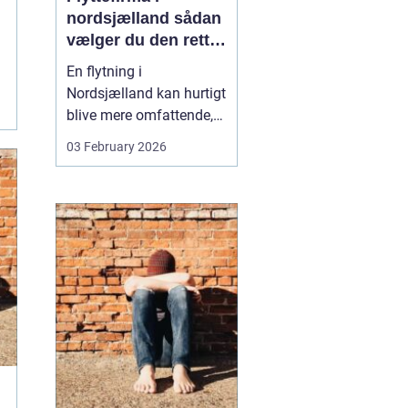
nordsjælland sådan
vælger du den rette
partner til din
En flytning i
flytning
Nordsjælland kan hurtigt
blive mere omfattende,
end man først tror. Der er
03 February 2026
nøgler, flyttekasser,
adgangsforhold,
parkering, møbler der
skal skilles ad, og
ejendele med
affektionsværdi, som
helst skal komme sikkert
frem. Mange vælger
der...