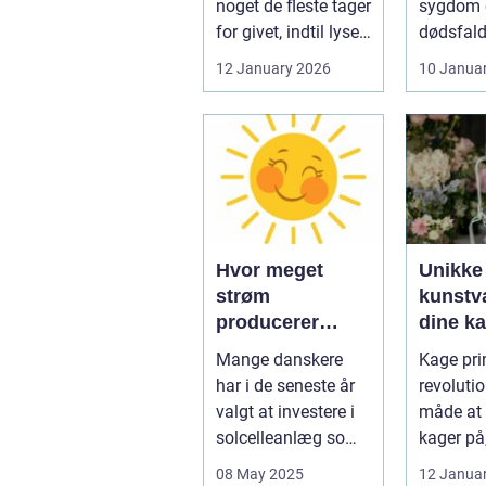
noget de fleste tager
sygdom e
for givet, indtil lyset
dødsfald
pludselig går, el...
juridisk
12 January 2026
10 Janua
hurtigt v
Hvor meget
Unikke
strøm
kunstvæ
producerer
dine k
solceller om
kage pr
Mange danskere
Kage prin
vinteren?
har i de seneste år
revoluti
valgt at investere i
måde at 
solcelleanlæg som
kager på
en bæred...
dig mulig
08 May 2025
12 Janua