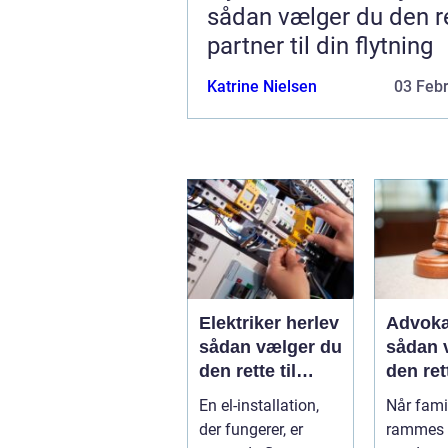
sådan vælger du den r
partner til din flytning
Katrine Nielsen
03 Feb
Elektriker herlev
Advoka
sådan vælger du
sådan 
den rette til
den ret
opgaven
til fami
En el-installation,
Når famil
der fungerer, er
rammes a