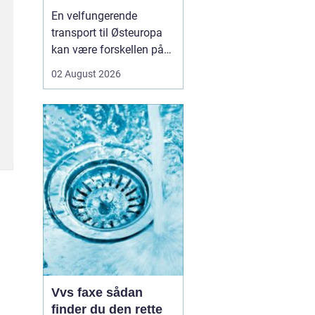
logistikken
En velfungerende
transport til Østeuropa
kan være forskellen på
en god forretning og
02 August 2026
dyre forsinkelser. Mange
danske virksomheder ser
mod Baltikum, Ukraine
og resten af regionen for
at finde nye kunder og
leverandører. Men v...
Vvs faxe sådan
finder du den rette