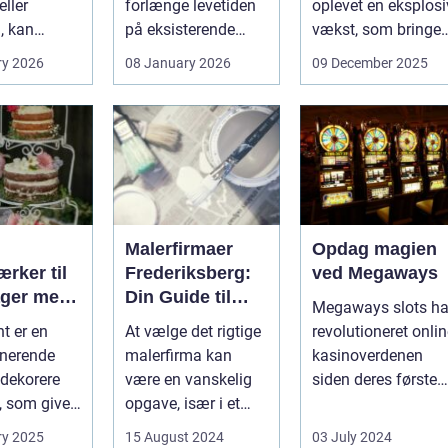
ller
forlænge levetiden
oplevet en eksplosi
, kan
på eksisterende
vækst, som bringer
e spørgsmål
rammer og glas
spændi...
ry 2026
08 January 2026
09 December 2025
okse si...
med ...
Malerfirmaer
Opdag magien
rker til
Frederiksberg:
ved Megaways
ager med
Din Guide til
Megaways slots ha
int
Kvalitet og
t er en
At vælge det rigtige
revolutioneret onli
Service
onerende
malerfirma kan
kasinoverdenen
dekorere
være en vanskelig
siden deres første
, som giver
opgave, især i et
fremtræden. Disse
hed for ...
område som
spillea...
ry 2025
15 August 2024
03 July 2024