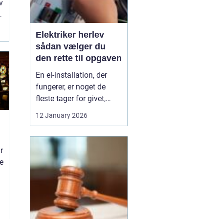
v
Elektriker herlev
sådan vælger du
den rette til opgaven
En el-installation, der
fungerer, er noget de
fleste tager for givet,
indtil lyset pludselig går,
12 January 2026
eller en stikkontakt bliver
varm. Når el først giver
problemer, kan det
r
hurtigt blive både utrygt
ne
og dyrt, hvis der ikke
reageres rigtigt. Derfor
giver ...