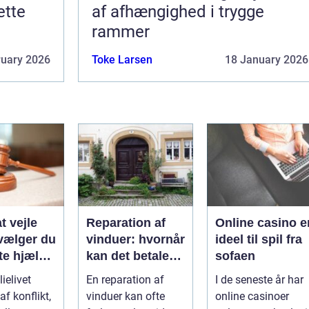
ette
af afhængighed i trygge
rammer
ruary 2026
Toke Larsen
18 January 2026
t vejle
Reparation af
Online casino e
vælger du
vinduer: hvornår
ideel til spil fra
te hjælp
kan det betale
sofaen
lien
sig?
ielivet
En reparation af
I de seneste år har
f konflikt,
vinduer kan ofte
online casinoer