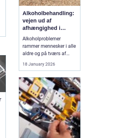
Alkoholbehandling:
vejen ud af
afhængighed i
trygge rammer
Alkoholproblemer
rammer mennesker i alle
aldre og på tværs af
sociale skel. For mange
18 January 2026
starter det med hygge,
afslapning eller en måde
at dæmpe uro og svære
følelser på. Langsomt
flytter alkoholen græns...
r