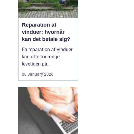
Reparation af
vinduer: hvornår
kan det betale sig?
En reparation af vinduer
kan ofte forlænge
levetiden på
eksisterende rammer og
08 January 2026
glas med mange år. For
mange husejere står
valget mellem at
reparere eller udskifte
hele vinduet, og
beslutningen har både
økonomiske,...