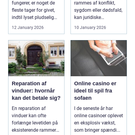
fungerer, er noget de
rammes af konflikt,
fleste tager for givet,
sygdom eller dødsfald,
indtil lyset pludselig
kan juridiske
går, el...
spørgsmål hurtigt
12 January 2026
10 January 2026
vokse si...
Reparation af
Online casino er
vinduer: hvornår
ideel til spil fra
kan det betale sig?
sofaen
En reparation af
I de seneste år har
vinduer kan ofte
online casinoer oplevet
forlænge levetiden på
en eksplosiv vækst,
eksisterende rammer
som bringer spændi...