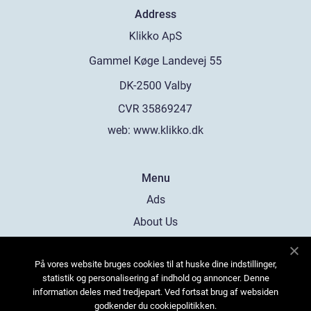
Address
web:
www.klikko.dk
Menu
Ads
About Us
Cookies
På vores website bruges cookies til at huske dine indstillinger,
Contact
statistik og personalisering af indhold og annoncer. Denne
Sitemap
information deles med tredjepart. Ved fortsat brug af websiden
godkender du cookiepolitikken.