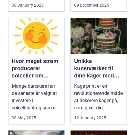
og glas med ...
08 January 2026
09 December 2025
Hvor meget strøm
Unikke
producerer
kunstværker til
solceller om
dine kager med
vinteren?
kage print
Mange danskere har i
Kage print er en
de seneste år valgt at
revolutionerende måde
investere i
at dekorere kager på,
solcelleanlæg som en
som giver dig
bæred...
mulighed for ...
08 May 2025
12 January 2025