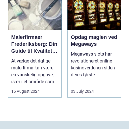
Malerfirmaer
Opdag magien ved
Frederiksberg: Din
Megaways
Guide til Kvalitet
Megaways slots har
og Service
At vælge det rigtige
revolutioneret online
malerfirma kan være
kasinoverdenen siden
en vanskelig opgave,
deres første
især i et område som
fremtræden. Disse
Frederiksberg, hv...
spillea...
15 August 2024
03 July 2024