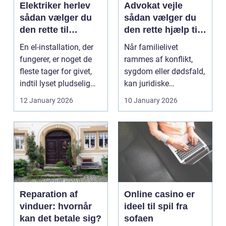
Elektriker herlev
Advokat vejle
sådan vælger du
sådan vælger du
den rette til
den rette hjælp til
opgaven
familien
En el-installation, der
Når familielivet
fungerer, er noget de
rammes af konflikt,
fleste tager for givet,
sygdom eller dødsfald,
indtil lyset pludselig
kan juridiske
går, el...
spørgsmål hurtigt
12 January 2026
10 January 2026
vokse si...
Reparation af
Online casino er
vinduer: hvornår
ideel til spil fra
kan det betale sig?
sofaen