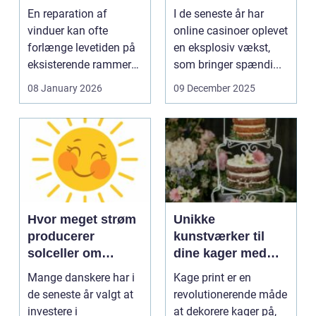
En reparation af
I de seneste år har
vinduer kan ofte
online casinoer oplevet
forlænge levetiden på
en eksplosiv vækst,
eksisterende rammer
som bringer spændi...
og glas med ...
08 January 2026
09 December 2025
Hvor meget strøm
Unikke
producerer
kunstværker til
solceller om
dine kager med
vinteren?
kage print
Mange danskere har i
Kage print er en
de seneste år valgt at
revolutionerende måde
investere i
at dekorere kager på,