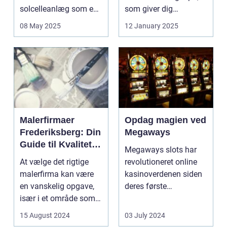
solcelleanlæg som en
som giver dig
bæred...
mulighed for ...
08 May 2025
12 January 2025
Malerfirmaer
Opdag magien ved
Frederiksberg: Din
Megaways
Guide til Kvalitet
Megaways slots har
og Service
At vælge det rigtige
revolutioneret online
malerfirma kan være
kasinoverdenen siden
en vanskelig opgave,
deres første
især i et område som
fremtræden. Disse
Frederiksberg, hv...
spillea...
15 August 2024
03 July 2024