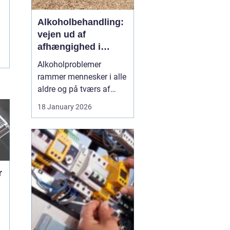
Alkoholbehandling:
vejen ud af
afhængighed i
trygge rammer
Alkoholproblemer
rammer mennesker i alle
aldre og på tværs af
sociale skel. For mange
18 January 2026
starter det med hygge,
afslapning eller en måde
at dæmpe uro og svære
følelser på. Langsomt
flytter alkoholen græns...
r