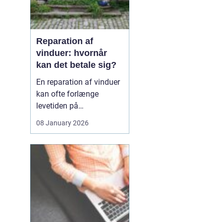
Reparation af
vinduer: hvornår
kan det betale sig?
En reparation af vinduer
kan ofte forlænge
levetiden på
eksisterende rammer og
08 January 2026
glas med mange år. For
mange husejere står
valget mellem at
reparere eller udskifte
hele vinduet, og
beslutningen har både
økonomiske,...