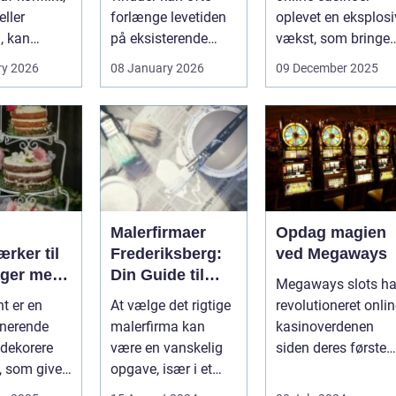
ller
forlænge levetiden
oplevet en eksplosi
, kan
på eksisterende
vækst, som bringer
e spørgsmål
rammer og glas
spændi...
ry 2026
08 January 2026
09 December 2025
okse si...
med ...
Malerfirmaer
Opdag magien
rker til
Frederiksberg:
ved Megaways
ager med
Din Guide til
Megaways slots ha
int
Kvalitet og
t er en
At vælge det rigtige
revolutioneret onli
Service
onerende
malerfirma kan
kasinoverdenen
dekorere
være en vanskelig
siden deres første
, som giver
opgave, især i et
fremtræden. Disse
hed for ...
område som
spillea...