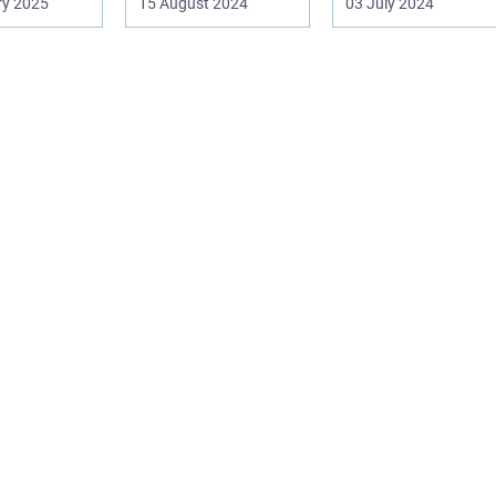
ry 2025
15 August 2024
03 July 2024
Frederiksberg, hv...