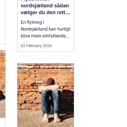
nordsjælland sådan
vælger du den rette
partner til din
En flytning i
flytning
Nordsjælland kan hurtigt
blive mere omfattende,
end man først tror. Der er
03 February 2026
nøgler, flyttekasser,
adgangsforhold,
parkering, møbler der
skal skilles ad, og
ejendele med
affektionsværdi, som
helst skal komme sikkert
frem. Mange vælger
der...