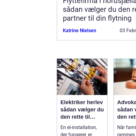
Flyttefirma i nordsjæll
sådan vælger du den r
partner til din flytning
Katrine Nielsen
03 Feb
Elektriker herlev
Advoka
sådan vælger du
sådan 
den rette til
den ret
opgaven
til fami
En el-installation,
Når famil
der fungerer, er
rammes a