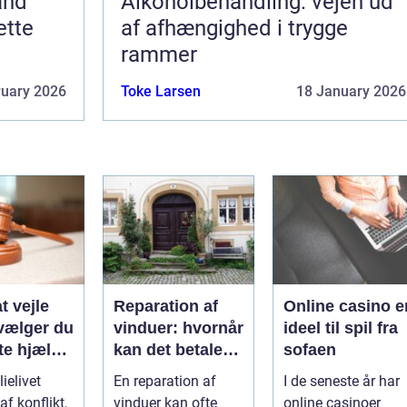
and
Alkoholbehandling: vejen ud
ette
af afhængighed i trygge
rammer
ruary 2026
Toke Larsen
18 January 2026
t vejle
Reparation af
Online casino e
vælger du
vinduer: hvornår
ideel til spil fra
te hjælp
kan det betale
sofaen
lien
sig?
ielivet
En reparation af
I de seneste år har
f konflikt,
vinduer kan ofte
online casinoer