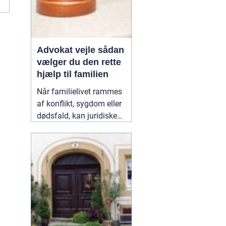
Advokat vejle sådan
vælger du den rette
hjælp til familien
Når familielivet rammes
af konflikt, sygdom eller
dødsfald, kan juridiske
spørgsmål hurtigt vokse
sig store. Mange oplever,
at de både skal håndtere
følelser og praktiske
problemer på én gang.
Her kan en erfaren
10
January 2026