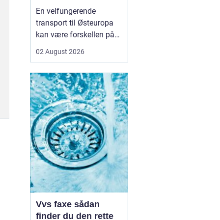
logistikken
En velfungerende
transport til Østeuropa
kan være forskellen på
en god forretning og
02 August 2026
dyre forsinkelser. Mange
danske virksomheder ser
mod Baltikum, Ukraine
og resten af regionen for
at finde nye kunder og
leverandører. Men v...
Vvs faxe sådan
finder du den rette