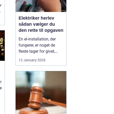
v
Elektriker herlev
sådan vælger du
den rette til opgaven
En el-installation, der
fungerer, er noget de
fleste tager for givet,
indtil lyset pludselig går,
12 January 2026
eller en stikkontakt bliver
varm. Når el først giver
problemer, kan det
r
hurtigt blive både utrygt
ne
og dyrt, hvis der ikke
reageres rigtigt. Derfor
giver ...