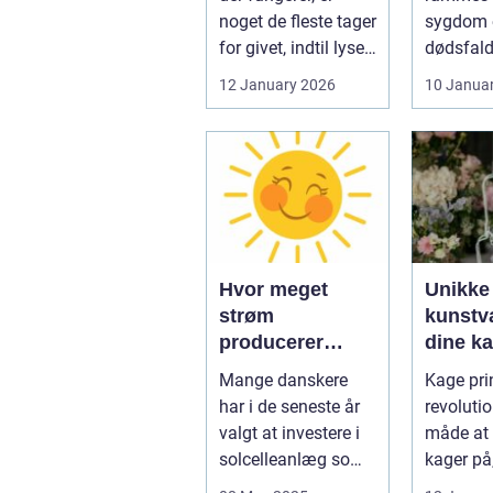
noget de fleste tager
sygdom e
for givet, indtil lyset
dødsfald
pludselig går, el...
juridisk
12 January 2026
10 Janua
hurtigt v
Hvor meget
Unikke
strøm
kunstvæ
producerer
dine k
solceller om
kage pr
Mange danskere
Kage prin
vinteren?
har i de seneste år
revoluti
valgt at investere i
måde at 
solcelleanlæg som
kager på
en bæred...
dig mulig