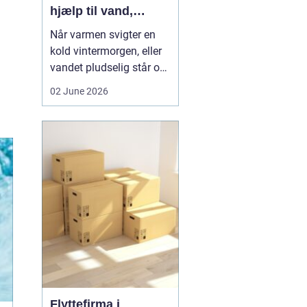
hjælp til vand,
varme og sanitet
Når varmen svigter en
kold vintermorgen, eller
vandet pludselig står op
af afløbet, har du brug
02 June 2026
for hjælp med det
samme. I Faxe og
omegn spiller VVS-
installatører en central
rolle i hverdagen, selv
om vi sjældent tænker
over det. Gennemgang
af varmea...
Flyttefirma i