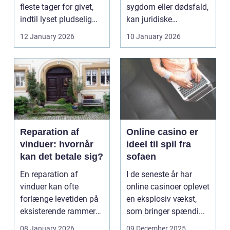
fleste tager for givet,
sygdom eller dødsfald,
indtil lyset pludselig
kan juridiske
går, el...
spørgsmål hurtigt
12 January 2026
10 January 2026
vokse si...
Reparation af
Online casino er
vinduer: hvornår
ideel til spil fra
kan det betale sig?
sofaen
En reparation af
I de seneste år har
vinduer kan ofte
online casinoer oplevet
forlænge levetiden på
en eksplosiv vækst,
eksisterende rammer
som bringer spændi...
og glas med ...
08 January 2026
09 December 2025