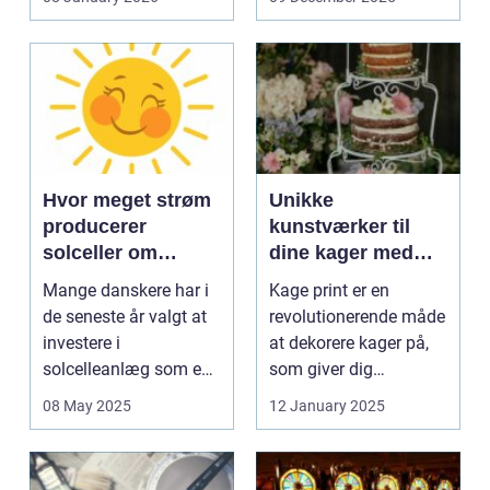
Hvor meget strøm
Unikke
producerer
kunstværker til
solceller om
dine kager med
vinteren?
kage print
Mange danskere har i
Kage print er en
de seneste år valgt at
revolutionerende måde
investere i
at dekorere kager på,
solcelleanlæg som en
som giver dig
bæred...
mulighed for ...
08 May 2025
12 January 2025