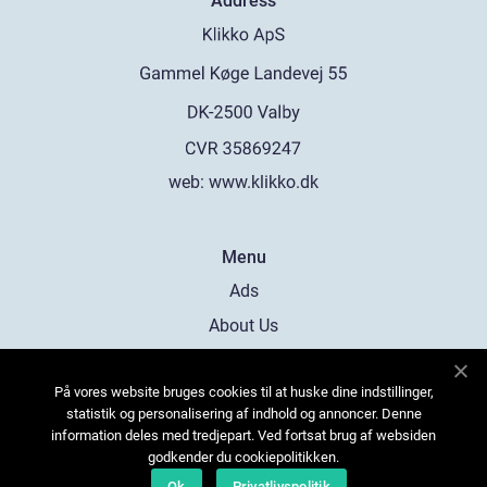
Address
web:
www.klikko.dk
Menu
Ads
About Us
Cookies
På vores website bruges cookies til at huske dine indstillinger,
Contact
statistik og personalisering af indhold og annoncer. Denne
Sitemap
information deles med tredjepart. Ved fortsat brug af websiden
godkender du cookiepolitikken.
Ok
Privatlivspolitik