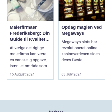
Malerfirmaer
Opdag magien ved
Frederiksberg: Din
Megaways
Guide til Kvalitet
Megaways slots har
og Service
At vælge det rigtige
revolutioneret online
malerfirma kan være
kasinoverdenen siden
en vanskelig opgave,
deres første
især i et område som
fremtræden. Disse
Frederiksberg, hv...
spillea...
15 August 2024
03 July 2024