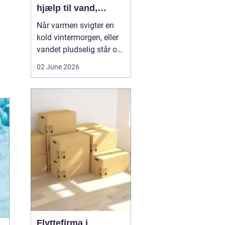
hjælp til vand,
varme og sanitet
Når varmen svigter en
kold vintermorgen, eller
vandet pludselig står op
af afløbet, har du brug
02 June 2026
for hjælp med det
samme. I Faxe og
omegn spiller VVS-
installatører en central
rolle i hverdagen, selv
om vi sjældent tænker
over det. Gennemgang
af varmea...
Flyttefirma i