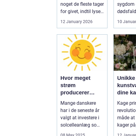
noget de fleste tager
sygdom e
for givet, indtil lyset
dødsfald
pludselig går, el...
juridisk
12 January 2026
10 Janua
hurtigt v
Hvor meget
Unikke
strøm
kunstvæ
producerer
dine k
solceller om
kage pr
Mange danskere
Kage prin
vinteren?
har i de seneste år
revoluti
valgt at investere i
måde at 
solcelleanlæg som
kager på
en bæred...
dig mulig
08 May 2025
12 Janua