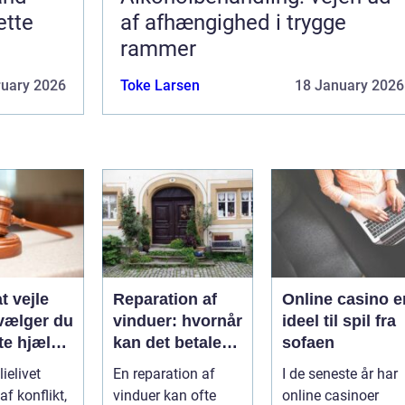
ette
af afhængighed i trygge
rammer
ruary 2026
Toke Larsen
18 January 2026
t vejle
Reparation af
Online casino e
vælger du
vinduer: hvornår
ideel til spil fra
te hjælp
kan det betale
sofaen
lien
sig?
ielivet
En reparation af
I de seneste år har
f konflikt,
vinduer kan ofte
online casinoer