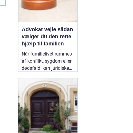
Advokat vejle sådan
vælger du den rette
hjælp til familien
Når familielivet rammes
af konflikt, sygdom eller
dødsfald, kan juridiske
spørgsmål hurtigt vokse
sig store. Mange oplever,
at de både skal håndtere
følelser og praktiske
problemer på én gang.
Her kan en erfaren
10
January 2026