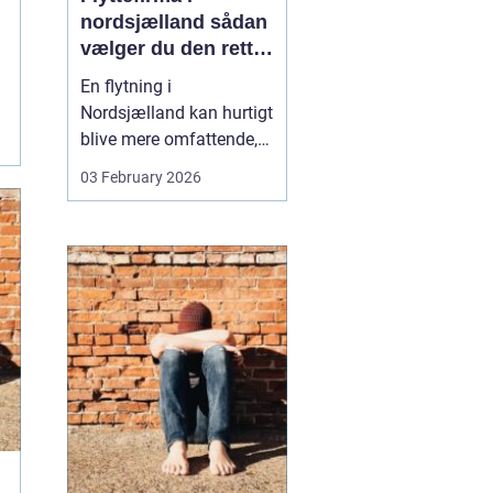
nordsjælland sådan
vælger du den rette
partner til din
En flytning i
flytning
Nordsjælland kan hurtigt
blive mere omfattende,
end man først tror. Der er
03 February 2026
nøgler, flyttekasser,
adgangsforhold,
parkering, møbler der
skal skilles ad, og
ejendele med
affektionsværdi, som
helst skal komme sikkert
frem. Mange vælger
der...