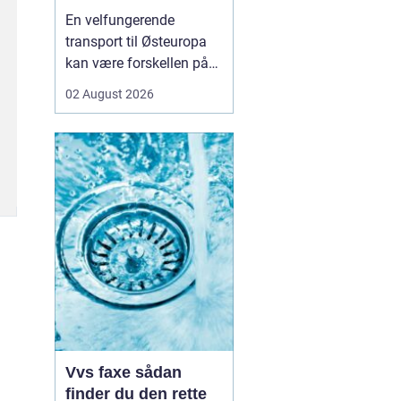
logistikken
En velfungerende
transport til Østeuropa
kan være forskellen på
en god forretning og
02 August 2026
dyre forsinkelser. Mange
danske virksomheder ser
mod Baltikum, Ukraine
og resten af regionen for
at finde nye kunder og
leverandører. Men v...
Vvs faxe sådan
finder du den rette