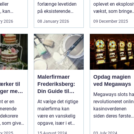
ller
forlænge levetiden
oplevet en eksplosi
, kan
på eksisterende
vækst, som bringer
e spørgsmål
rammer og glas
spændi...
ry 2026
08 January 2026
09 December 2025
okse si...
med ...
Malerfirmaer
Opdag magien
rker til
Frederiksberg:
ved Megaways
ager med
Din Guide til
Megaways slots ha
int
Kvalitet og
t er en
At vælge det rigtige
revolutioneret onli
Service
onerende
malerfirma kan
kasinoverdenen
dekorere
være en vanskelig
siden deres første
, som giver
opgave, især i et
fremtræden. Disse
hed for ...
område som
spillea...
ry 2025
15 August 2024
03 July 2024