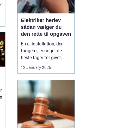
v
Elektriker herlev
sådan vælger du
den rette til opgaven
En el-installation, der
fungerer, er noget de
fleste tager for givet,
indtil lyset pludselig går,
12 January 2026
eller en stikkontakt bliver
varm. Når el først giver
problemer, kan det
r
hurtigt blive både utrygt
ne
og dyrt, hvis der ikke
reageres rigtigt. Derfor
giver ...