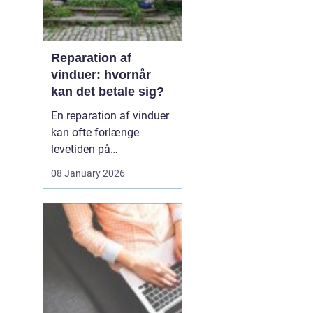
Reparation af
vinduer: hvornår
kan det betale sig?
En reparation af vinduer
kan ofte forlænge
levetiden på
eksisterende rammer og
08 January 2026
glas med mange år. For
mange husejere står
valget mellem at
reparere eller udskifte
hele vinduet, og
beslutningen har både
økonomiske,...