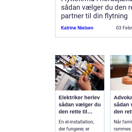
sådan vælger du den r
partner til din flytning
Katrine Nielsen
03 Feb
Elektriker herlev
Advoka
sådan vælger du
sådan 
den rette til
den ret
opgaven
til fami
En el-installation,
Når famil
der fungerer, er
rammes a