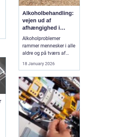
Alkoholbehandling:
vejen ud af
afhængighed i
trygge rammer
Alkoholproblemer
rammer mennesker i alle
aldre og på tværs af
sociale skel. For mange
18 January 2026
starter det med hygge,
afslapning eller en måde
at dæmpe uro og svære
følelser på. Langsomt
flytter alkoholen græns...
r