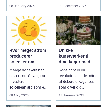
og glas med ...
08 January 2026
09 December 2025
Hvor meget strøm
Unikke
producerer
kunstværker til
solceller om
dine kager med
vinteren?
kage print
Mange danskere har i
Kage print er en
de seneste år valgt at
revolutionerende måde
investere i
at dekorere kager på,
solcelleanlæg som en
som giver dig
bæred...
mulighed for ...
08 May 2025
12 January 2025