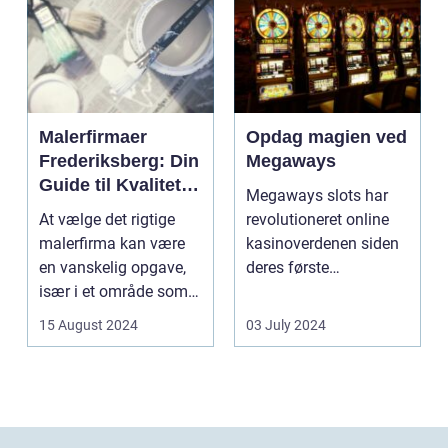
Malerfirmaer
Opdag magien ved
Frederiksberg: Din
Megaways
Guide til Kvalitet
Megaways slots har
og Service
At vælge det rigtige
revolutioneret online
malerfirma kan være
kasinoverdenen siden
en vanskelig opgave,
deres første
især i et område som
fremtræden. Disse
Frederiksberg, hv...
spillea...
15 August 2024
03 July 2024