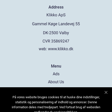
Address
web:
www.klikko.dk
Menu
Ads
About Us
Cookies
På vores website bruges cookies til at huske dine indstillinger,
Contact
statistik og personalisering af indhold og annoncer. Denne
Sitemap
information deles med tredjepart. Ved fortsat brug af websiden