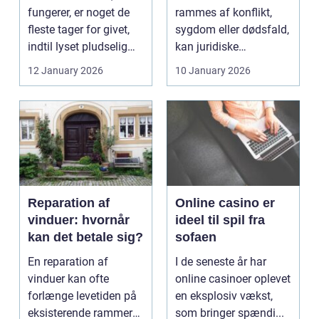
fungerer, er noget de
rammes af konflikt,
fleste tager for givet,
sygdom eller dødsfald,
indtil lyset pludselig
kan juridiske
går, el...
spørgsmål hurtigt
12 January 2026
10 January 2026
vokse si...
Reparation af
Online casino er
vinduer: hvornår
ideel til spil fra
kan det betale sig?
sofaen
En reparation af
I de seneste år har
vinduer kan ofte
online casinoer oplevet
forlænge levetiden på
en eksplosiv vækst,
eksisterende rammer
som bringer spændi...