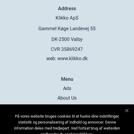
Address
web:
www.klikko.dk
Menu
Ads
About Us
Cookies
På vores website bruges cookies til at huske dine indstillinger,
Contact
statistik og personalisering af indhold og annoncer. Denne
Sitemap
information deles med tredjepart. Ved fortsat brug af websiden