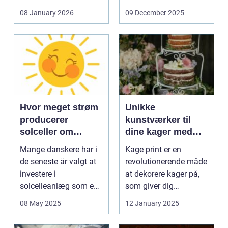
og glas med ...
08 January 2026
09 December 2025
Hvor meget strøm
Unikke
producerer
kunstværker til
solceller om
dine kager med
vinteren?
kage print
Mange danskere har i
Kage print er en
de seneste år valgt at
revolutionerende måde
investere i
at dekorere kager på,
solcelleanlæg som en
som giver dig
bæred...
mulighed for ...
08 May 2025
12 January 2025