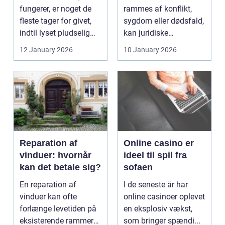
fungerer, er noget de
rammes af konflikt,
fleste tager for givet,
sygdom eller dødsfald,
indtil lyset pludselig
kan juridiske
går, el...
spørgsmål hurtigt
12 January 2026
10 January 2026
vokse si...
Reparation af
Online casino er
vinduer: hvornår
ideel til spil fra
kan det betale sig?
sofaen
En reparation af
I de seneste år har
vinduer kan ofte
online casinoer oplevet
forlænge levetiden på
en eksplosiv vækst,
eksisterende rammer
som bringer spændi...