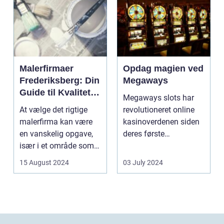
Malerfirmaer
Opdag magien ved
Frederiksberg: Din
Megaways
Guide til Kvalitet
Megaways slots har
og Service
At vælge det rigtige
revolutioneret online
malerfirma kan være
kasinoverdenen siden
en vanskelig opgave,
deres første
især i et område som
fremtræden. Disse
Frederiksberg, hv...
spillea...
15 August 2024
03 July 2024