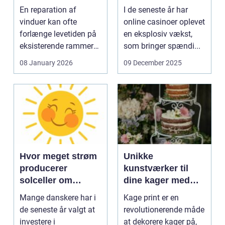
En reparation af
I de seneste år har
vinduer kan ofte
online casinoer oplevet
forlænge levetiden på
en eksplosiv vækst,
eksisterende rammer
som bringer spændi...
og glas med ...
08 January 2026
09 December 2025
Hvor meget strøm
Unikke
producerer
kunstværker til
solceller om
dine kager med
vinteren?
kage print
Mange danskere har i
Kage print er en
de seneste år valgt at
revolutionerende måde
investere i
at dekorere kager på,