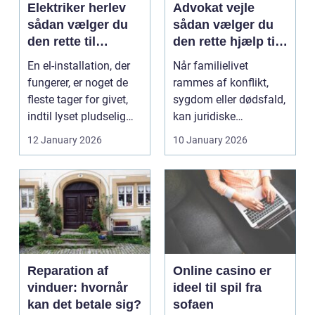
Elektriker herlev
Advokat vejle
sådan vælger du
sådan vælger du
den rette til
den rette hjælp til
opgaven
familien
En el-installation, der
Når familielivet
fungerer, er noget de
rammes af konflikt,
fleste tager for givet,
sygdom eller dødsfald,
indtil lyset pludselig
kan juridiske
går, el...
spørgsmål hurtigt
12 January 2026
10 January 2026
vokse si...
Reparation af
Online casino er
vinduer: hvornår
ideel til spil fra
kan det betale sig?
sofaen