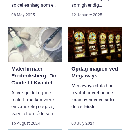
solcelleanlæg som en
som giver dig
bæred...
mulighed for ...
08 May 2025
12 January 2025
Malerfirmaer
Opdag magien ved
Frederiksberg: Din
Megaways
Guide til Kvalitet
Megaways slots har
og Service
At vælge det rigtige
revolutioneret online
malerfirma kan være
kasinoverdenen siden
en vanskelig opgave,
deres første
især i et område som
fremtræden. Disse
Frederiksberg, hv...
spillea...
15 August 2024
03 July 2024