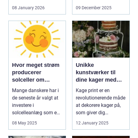
og glas med ...
08 January 2026
09 December 2025
Hvor meget strøm
Unikke
producerer
kunstværker til
solceller om
dine kager med
vinteren?
kage print
Mange danskere har i
Kage print er en
de seneste år valgt at
revolutionerende måde
investere i
at dekorere kager på,
solcelleanlæg som en
som giver dig
bæred...
mulighed for ...
08 May 2025
12 January 2025