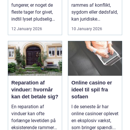
fungerer, er noget de
rammes af konflikt,
fleste tager for givet,
sygdom eller dødsfald,
indtil lyset pludselig
kan juridiske
går, el...
spørgsmål hurtigt
12 January 2026
10 January 2026
vokse si...
Reparation af
Online casino er
vinduer: hvornår
ideel til spil fra
kan det betale sig?
sofaen
En reparation af
I de seneste år har
vinduer kan ofte
online casinoer oplevet
forlænge levetiden på
en eksplosiv vækst,
eksisterende rammer
som bringer spændi...