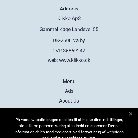
Address
web:
www.klikko.dk
Menu
Ads
About Us
Cookies
På vores website bruges cookies til at huske dine indstillinger,
Contact
statistik og personalisering af indhold og annoncer. Denne
Sitemap
information deles med tredjepart. Ved fortsat brug af websiden