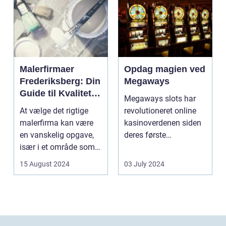
Malerfirmaer
Opdag magien ved
Frederiksberg: Din
Megaways
Guide til Kvalitet
Megaways slots har
og Service
At vælge det rigtige
revolutioneret online
malerfirma kan være
kasinoverdenen siden
en vanskelig opgave,
deres første
især i et område som
fremtræden. Disse
Frederiksberg, hv...
spillea...
15 August 2024
03 July 2024