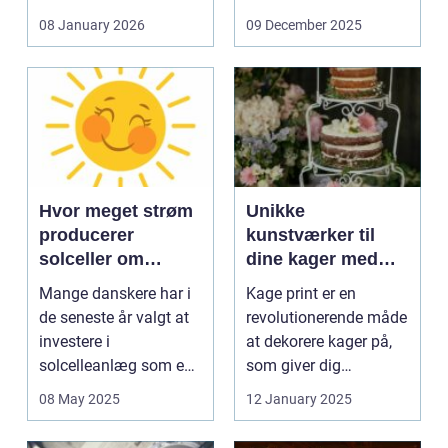
og glas med ...
08 January 2026
09 December 2025
Hvor meget strøm
Unikke
producerer
kunstværker til
solceller om
dine kager med
vinteren?
kage print
Mange danskere har i
Kage print er en
de seneste år valgt at
revolutionerende måde
investere i
at dekorere kager på,
solcelleanlæg som en
som giver dig
bæred...
mulighed for ...
08 May 2025
12 January 2025