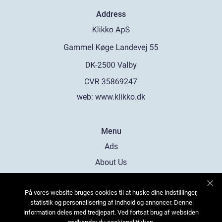
Address
web:
www.klikko.dk
Menu
Ads
About Us
Cookies
På vores website bruges cookies til at huske dine indstillinger,
Contact
statistik og personalisering af indhold og annoncer. Denne
Sitemap
information deles med tredjepart. Ved fortsat brug af websiden