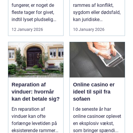
fungerer, er noget de
rammes af konflikt,
fleste tager for givet,
sygdom eller dødsfald,
indtil lyset pludselig
kan juridiske
går, el...
spørgsmål hurtigt
12 January 2026
10 January 2026
vokse si...
Reparation af
Online casino er
vinduer: hvornår
ideel til spil fra
kan det betale sig?
sofaen
En reparation af
I de seneste år har
vinduer kan ofte
online casinoer oplevet
forlænge levetiden på
en eksplosiv vækst,
eksisterende rammer
som bringer spændi...