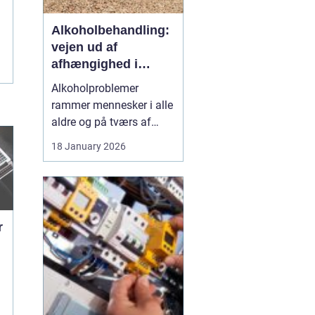
Alkoholbehandling:
vejen ud af
afhængighed i
trygge rammer
Alkoholproblemer
rammer mennesker i alle
aldre og på tværs af
sociale skel. For mange
18 January 2026
starter det med hygge,
afslapning eller en måde
at dæmpe uro og svære
følelser på. Langsomt
flytter alkoholen græns...
r