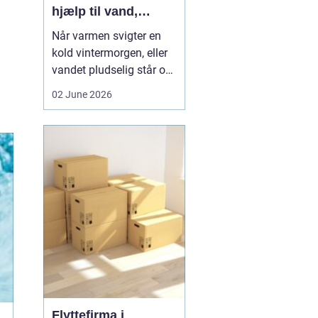
hjælp til vand,
varme og sanitet
Når varmen svigter en
kold vintermorgen, eller
vandet pludselig står op
af afløbet, har du brug
02 June 2026
for hjælp med det
samme. I Faxe og
omegn spiller VVS-
installatører en central
rolle i hverdagen, selv
om vi sjældent tænker
over det. Gennemgang
af varmea...
Flyttefirma i