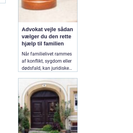
Advokat vejle sådan
vælger du den rette
hjælp til familien
Når familielivet rammes
af konflikt, sygdom eller
dødsfald, kan juridiske
spørgsmål hurtigt vokse
sig store. Mange oplever,
at de både skal håndtere
følelser og praktiske
problemer på én gang.
Her kan en erfaren
10
January 2026