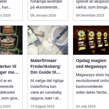
ller
forlænge levetiden
oplevet en eksplosi
, kan
på eksisterende
vækst, som bringer
e spørgsmål
rammer og glas
spændi...
ry 2026
08 January 2026
09 December 2025
okse si...
med ...
Malerfirmaer
Opdag magien
rker til
Frederiksberg:
ved Megaways
ager med
Din Guide til
Megaways slots ha
int
Kvalitet og
t er en
At vælge det rigtige
revolutioneret onli
Service
onerende
malerfirma kan
kasinoverdenen
dekorere
være en vanskelig
siden deres første
, som giver
opgave, især i et
fremtræden. Disse
hed for ...
område som
spillea...
ry 2025
15 August 2024
03 July 2024