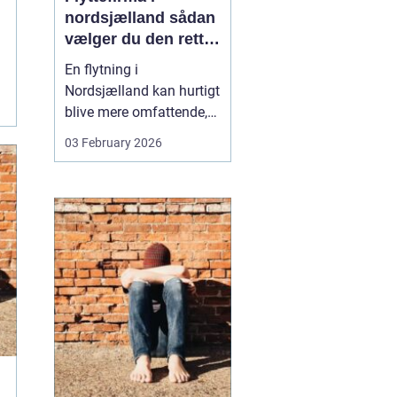
nordsjælland sådan
vælger du den rette
partner til din
En flytning i
flytning
Nordsjælland kan hurtigt
blive mere omfattende,
end man først tror. Der er
03 February 2026
nøgler, flyttekasser,
adgangsforhold,
parkering, møbler der
skal skilles ad, og
ejendele med
affektionsværdi, som
helst skal komme sikkert
frem. Mange vælger
der...