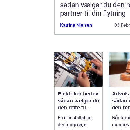
sådan vælger du den r
partner til din flytning
Katrine Nielsen
03 Feb
Elektriker herlev
Advoka
sådan vælger du
sådan 
den rette til
den ret
opgaven
til fami
En el-installation,
Når famil
der fungerer, er
rammes a