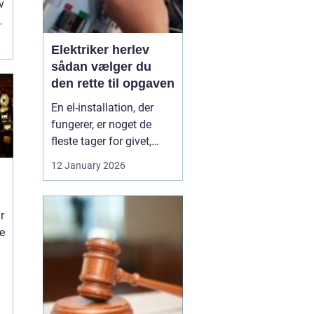
v
Elektriker herlev
sådan vælger du
den rette til opgaven
En el-installation, der
fungerer, er noget de
fleste tager for givet,
indtil lyset pludselig går,
12 January 2026
eller en stikkontakt bliver
varm. Når el først giver
problemer, kan det
r
hurtigt blive både utrygt
ne
og dyrt, hvis der ikke
reageres rigtigt. Derfor
giver ...