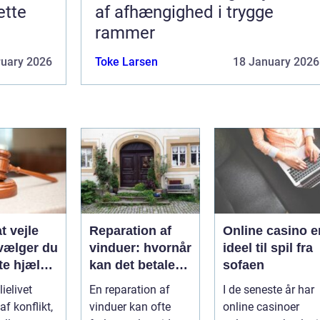
ette
af afhængighed i trygge
rammer
ruary 2026
Toke Larsen
18 January 2026
t vejle
Reparation af
Online casino e
vælger du
vinduer: hvornår
ideel til spil fra
te hjælp
kan det betale
sofaen
lien
sig?
ielivet
En reparation af
I de seneste år har
f konflikt,
vinduer kan ofte
online casinoer