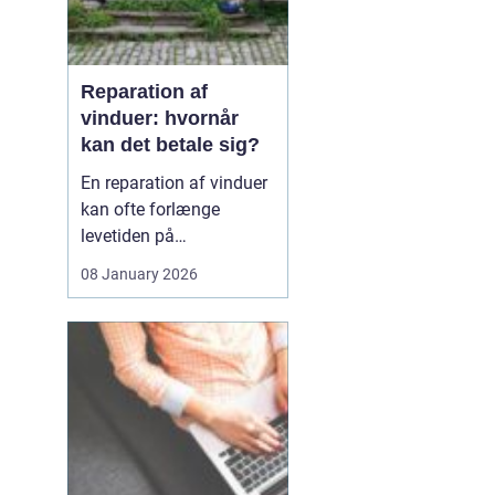
Reparation af
vinduer: hvornår
kan det betale sig?
En reparation af vinduer
kan ofte forlænge
levetiden på
eksisterende rammer og
08 January 2026
glas med mange år. For
mange husejere står
valget mellem at
reparere eller udskifte
hele vinduet, og
beslutningen har både
økonomiske,...