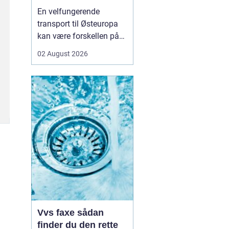
logistikken
En velfungerende
transport til Østeuropa
kan være forskellen på
en god forretning og
02 August 2026
dyre forsinkelser. Mange
danske virksomheder ser
mod Baltikum, Ukraine
og resten af regionen for
at finde nye kunder og
leverandører. Men v...
Vvs faxe sådan
finder du den rette