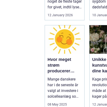
noget de fleste tager
sygdom e
for givet, indtil lyset
dødsfald
pludselig går, el...
juridisk
12 January 2026
10 Janua
hurtigt v
Hvor meget
Unikke
strøm
kunstvæ
producerer
dine k
solceller om
kage pr
Mange danskere
Kage prin
vinteren?
har i de seneste år
revoluti
valgt at investere i
måde at 
solcelleanlæg som
kager på
en bæred...
dig mulig
08 May 2025
12 Janua