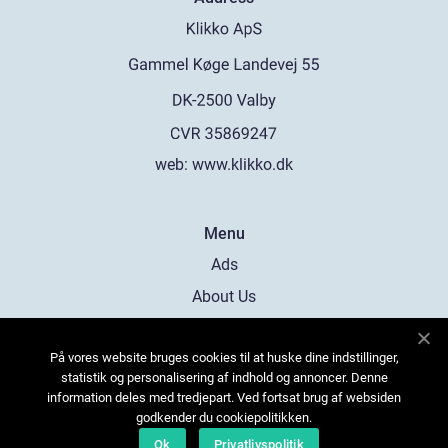
web:
www.klikko.dk
Menu
Ads
About Us
Cookies
På vores website bruges cookies til at huske dine indstillinger,
Contact
statistik og personalisering af indhold og annoncer. Denne
Sitemap
information deles med tredjepart. Ved fortsat brug af websiden
godkender du cookiepolitikken.
Ok
Privatlivspolitik