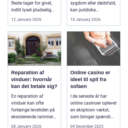
fleste tager for givet,
sygdom eller dødsfald,
indtil lyset pludselig
kan juridiske
går, el...
spørgsmål hurtigt
12 January 2026
10 January 2026
vokse si...
Reparation af
Online casino er
vinduer: hvornår
ideel til spil fra
kan det betale sig?
sofaen
En reparation af
I de seneste år har
vinduer kan ofte
online casinoer oplevet
forlænge levetiden på
en eksplosiv vækst,
eksisterende rammer
som bringer spændi...
og glas med ...
08 January 2026
09 December 2025