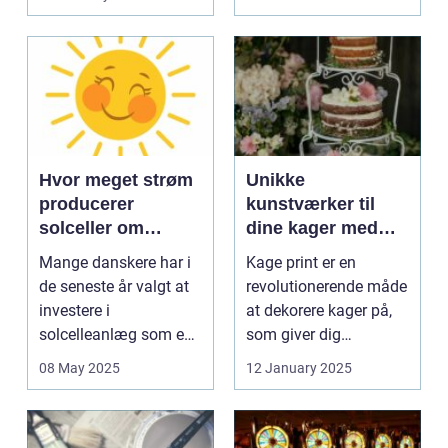
Hvor meget strøm
Unikke
producerer
kunstværker til
solceller om
dine kager med
vinteren?
kage print
Mange danskere har i
Kage print er en
de seneste år valgt at
revolutionerende måde
investere i
at dekorere kager på,
solcelleanlæg som en
som giver dig
bæred...
mulighed for ...
08 May 2025
12 January 2025