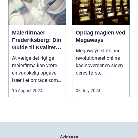
Malerfirmaer
Opdag magien ved
Frederiksberg: Din
Megaways
Guide til Kvalitet
Megaways slots har
og Service
At vælge det rigtige
revolutioneret online
malerfirma kan være
kasinoverdenen siden
en vanskelig opgave,
deres første
især i et område som
fremtræden. Disse
Frederiksberg, hv...
spillea...
15 August 2024
03 July 2024
Address