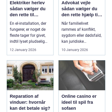
Elektriker herlev
Advokat vejle
sådan vælger du
sådan vælger du
den rette til
den rette hjælp til
opgaven
familien
En el-installation, der
Når familielivet
fungerer, er noget de
rammes af konflikt,
fleste tager for givet,
sygdom eller dødsfald,
indtil lyset pludselig
kan juridiske
går, el...
spørgsmål hurtigt
12 January 2026
10 January 2026
vokse si...
Reparation af
Online casino er
vinduer: hvornår
ideel til spil fra
kan det betale sig?
sofaen