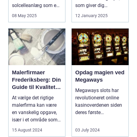
solcelleanlæg som en
som giver dig
bæred...
mulighed for ...
08 May 2025
12 January 2025
Malerfirmaer
Opdag magien ved
Frederiksberg: Din
Megaways
Guide til Kvalitet
Megaways slots har
og Service
At vælge det rigtige
revolutioneret online
malerfirma kan være
kasinoverdenen siden
en vanskelig opgave,
deres første
især i et område som
fremtræden. Disse
Frederiksberg, hv...
spillea...
15 August 2024
03 July 2024