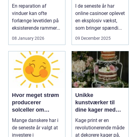
En reparation af
I de seneste år har
vinduer kan ofte
online casinoer oplevet
forlænge levetiden på
en eksplosiv vækst,
eksisterende rammer
som bringer spændi...
og glas med ...
08 January 2026
09 December 2025
Hvor meget strøm
Unikke
producerer
kunstværker til
solceller om
dine kager med
vinteren?
kage print
Mange danskere har i
Kage print er en
de seneste år valgt at
revolutionerende måde
investere i
at dekorere kager på,