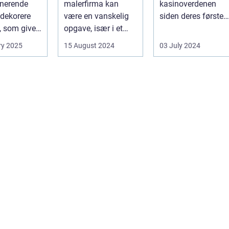
onerende
malerfirma kan
kasinoverdenen
dekorere
være en vanskelig
siden deres første
, som giver
opgave, især i et
fremtræden. Disse
hed for ...
område som
spillea...
ry 2025
15 August 2024
03 July 2024
Frederiksberg, hv...