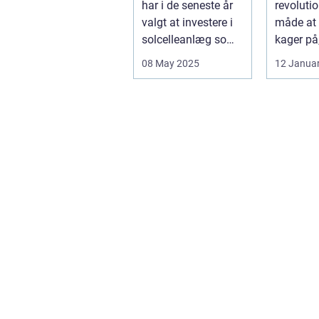
har i de seneste år
revoluti
valgt at investere i
måde at 
solcelleanlæg som
kager på
en bæred...
dig mulig
08 May 2025
12 Janua