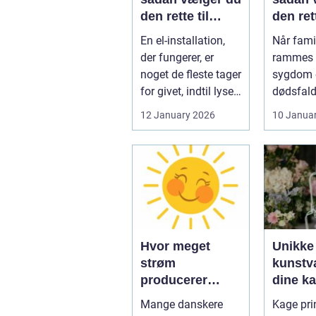
den rette til
den ret
opgaven
til fami
En el-installation,
Når famil
der fungerer, er
rammes a
noget de fleste tager
sygdom e
for givet, indtil lyset
dødsfald
pludselig går, el...
juridisk
12 January 2026
10 Janua
hurtigt v
Hvor meget
Unikke
strøm
kunstvæ
producerer
dine k
solceller om
kage pr
Mange danskere
Kage prin
vinteren?