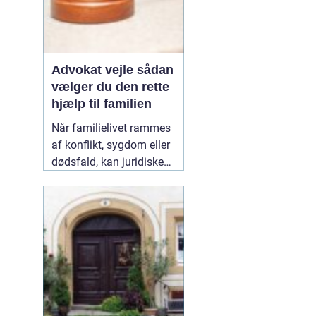
Advokat vejle sådan
vælger du den rette
hjælp til familien
Når familielivet rammes
af konflikt, sygdom eller
dødsfald, kan juridiske
spørgsmål hurtigt vokse
sig store. Mange oplever,
at de både skal håndtere
følelser og praktiske
problemer på én gang.
Her kan en erfaren
10
January 2026