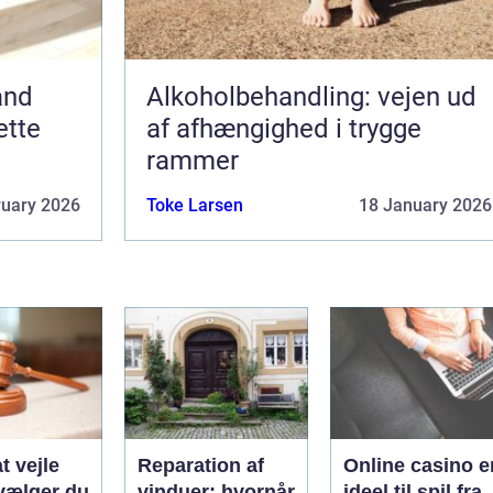
and
Alkoholbehandling: vejen ud
ette
af afhængighed i trygge
rammer
ruary 2026
Toke Larsen
18 January 2026
t vejle
Reparation af
Online casino e
vælger du
vinduer: hvornår
ideel til spil fra