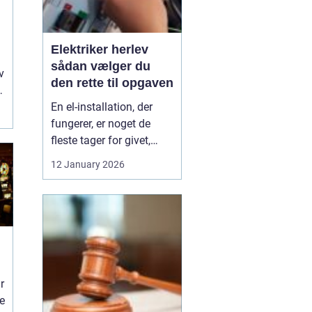
Elektriker herlev
sådan vælger du
v
den rette til opgaven
En el-installation, der
fungerer, er noget de
fleste tager for givet,
indtil lyset pludselig går,
12 January 2026
eller en stikkontakt bliver
varm. Når el først giver
problemer, kan det
hurtigt blive både utrygt
og dyrt, hvis der ikke
reageres rigtigt. Derfor
giver ...
r
ne