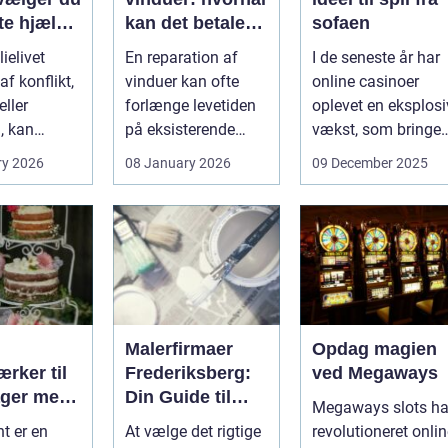
te hjælp
kan det betale
sofaen
lien
sig?
ielivet
En reparation af
I de seneste år har
f konflikt,
vinduer kan ofte
online casinoer
ller
forlænge levetiden
oplevet en eksplosi
, kan
på eksisterende
vækst, som bringer
e spørgsmål
rammer og glas
spændi...
ry 2026
08 January 2026
09 December 2025
okse si...
med ...
Malerfirmaer
Opdag magien
rker til
Frederiksberg:
ved Megaways
ager med
Din Guide til
Megaways slots ha
int
Kvalitet og
t er en
At vælge det rigtige
revolutioneret onli
Service