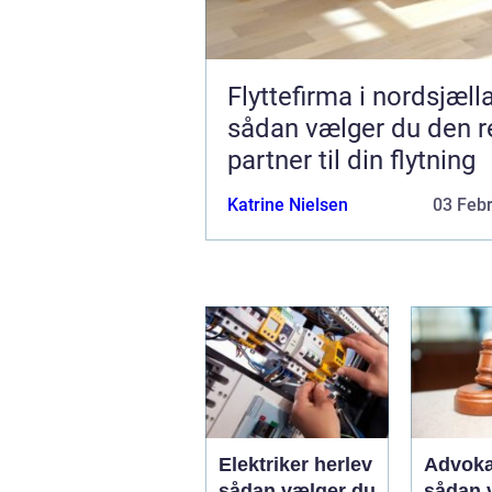
Flyttefirma i nordsjæll
sådan vælger du den r
partner til din flytning
Katrine Nielsen
03 Feb
Elektriker herlev
Advoka
sådan vælger du
sådan 