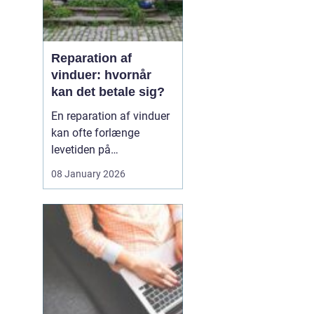
Reparation af
vinduer: hvornår
kan det betale sig?
En reparation af vinduer
kan ofte forlænge
levetiden på
eksisterende rammer og
08 January 2026
glas med mange år. For
mange husejere står
valget mellem at
reparere eller udskifte
hele vinduet, og
beslutningen har både
økonomiske,...