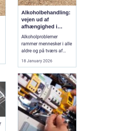
Alkoholbehandling:
vejen ud af
afhængighed i
trygge rammer
Alkoholproblemer
rammer mennesker i alle
aldre og på tværs af
sociale skel. For mange
18 January 2026
starter det med hygge,
afslapning eller en måde
at dæmpe uro og svære
følelser på. Langsomt
flytter alkoholen græns...
r