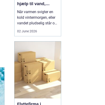
hjælp til vand,
varme og sanitet
Når varmen svigter en
kold vintermorgen, eller
vandet pludselig står op
af afløbet, har du brug
02 June 2026
for hjælp med det
samme. I Faxe og
omegn spiller VVS-
installatører en central
rolle i hverdagen, selv
om vi sjældent tænker
over det. Gennemgang
af varmea...
Flyttefirma i