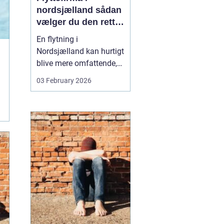
nordsjælland sådan
vælger du den rette
partner til din
En flytning i
flytning
Nordsjælland kan hurtigt
blive mere omfattende,
end man først tror. Der er
03 February 2026
nøgler, flyttekasser,
adgangsforhold,
parkering, møbler der
skal skilles ad, og
ejendele med
affektionsværdi, som
helst skal komme sikkert
frem. Mange vælger
der...