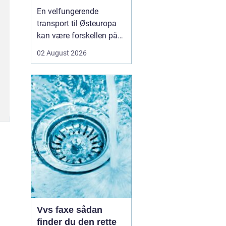
logistikken
En velfungerende
transport til Østeuropa
kan være forskellen på
en god forretning og
02 August 2026
dyre forsinkelser. Mange
danske virksomheder ser
mod Baltikum, Ukraine
og resten af regionen for
at finde nye kunder og
leverandører. Men v...
Vvs faxe sådan
finder du den rette