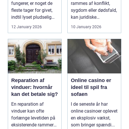
fungerer, er noget de
rammes af konflikt,
fleste tager for givet,
sygdom eller dødsfald,
indtil lyset pludselig
kan juridiske
går, el...
spørgsmål hurtigt
12 January 2026
10 January 2026
vokse si...
Reparation af
Online casino er
vinduer: hvornår
ideel til spil fra
kan det betale sig?
sofaen
En reparation af
I de seneste år har
vinduer kan ofte
online casinoer oplevet
forlænge levetiden på
en eksplosiv vækst,
eksisterende rammer
som bringer spændi...