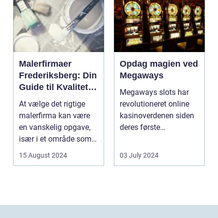
Malerfirmaer
Opdag magien ved
Frederiksberg: Din
Megaways
Guide til Kvalitet
Megaways slots har
og Service
At vælge det rigtige
revolutioneret online
malerfirma kan være
kasinoverdenen siden
en vanskelig opgave,
deres første
især i et område som
fremtræden. Disse
Frederiksberg, hv...
spillea...
15 August 2024
03 July 2024