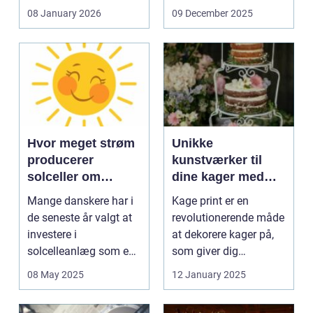
og glas med ...
08 January 2026
09 December 2025
Hvor meget strøm
Unikke
producerer
kunstværker til
solceller om
dine kager med
vinteren?
kage print
Mange danskere har i
Kage print er en
de seneste år valgt at
revolutionerende måde
investere i
at dekorere kager på,
solcelleanlæg som en
som giver dig
bæred...
mulighed for ...
08 May 2025
12 January 2025