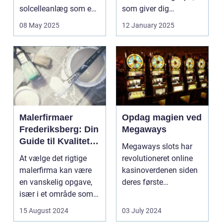
solcelleanlæg som en
som giver dig
bæred...
mulighed for ...
08 May 2025
12 January 2025
Malerfirmaer
Opdag magien ved
Frederiksberg: Din
Megaways
Guide til Kvalitet
Megaways slots har
og Service
At vælge det rigtige
revolutioneret online
malerfirma kan være
kasinoverdenen siden
en vanskelig opgave,
deres første
især i et område som
fremtræden. Disse
Frederiksberg, hv...
spillea...
15 August 2024
03 July 2024