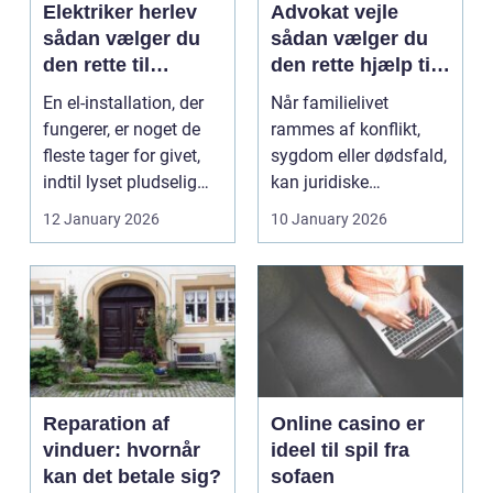
Elektriker herlev
Advokat vejle
sådan vælger du
sådan vælger du
den rette til
den rette hjælp til
opgaven
familien
En el-installation, der
Når familielivet
fungerer, er noget de
rammes af konflikt,
fleste tager for givet,
sygdom eller dødsfald,
indtil lyset pludselig
kan juridiske
går, el...
spørgsmål hurtigt
12 January 2026
10 January 2026
vokse si...
Reparation af
Online casino er
vinduer: hvornår
ideel til spil fra
kan det betale sig?
sofaen