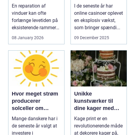
En reparation af
I de seneste år har
vinduer kan ofte
online casinoer oplevet
forlænge levetiden på
en eksplosiv vækst,
eksisterende rammer
som bringer spændi...
og glas med ...
08 January 2026
09 December 2025
Hvor meget strøm
Unikke
producerer
kunstværker til
solceller om
dine kager med
vinteren?
kage print
Mange danskere har i
Kage print er en
de seneste år valgt at
revolutionerende måde
investere i
at dekorere kager på,