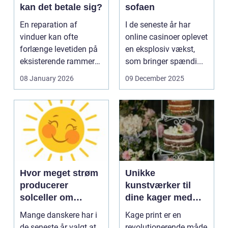
kan det betale sig?
sofaen
En reparation af
I de seneste år har
vinduer kan ofte
online casinoer oplevet
forlænge levetiden på
en eksplosiv vækst,
eksisterende rammer
som bringer spændi...
og glas med ...
08 January 2026
09 December 2025
Hvor meget strøm
Unikke
producerer
kunstværker til
solceller om
dine kager med
vinteren?
kage print
Mange danskere har i
Kage print er en
de seneste år valgt at
revolutionerende måde