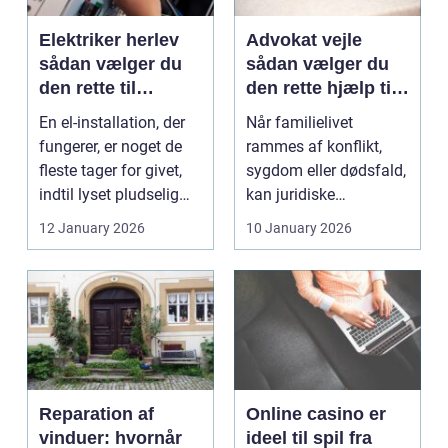
Elektriker herlev
Advokat vejle
sådan vælger du
sådan vælger du
den rette til
den rette hjælp til
opgaven
familien
En el-installation, der
Når familielivet
fungerer, er noget de
rammes af konflikt,
fleste tager for givet,
sygdom eller dødsfald,
indtil lyset pludselig
kan juridiske
går, el...
spørgsmål hurtigt
12 January 2026
10 January 2026
vokse si...
Reparation af
Online casino er
vinduer: hvornår
ideel til spil fra