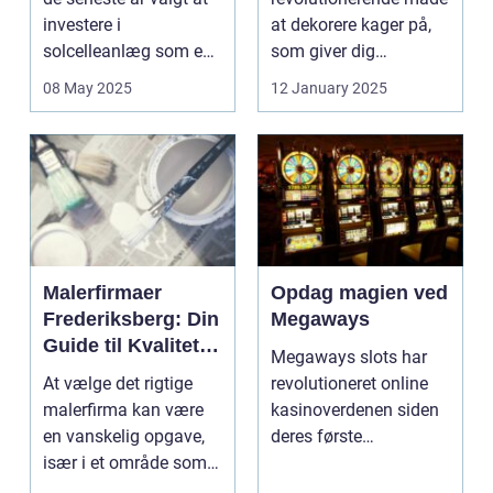
investere i
at dekorere kager på,
solcelleanlæg som en
som giver dig
bæred...
mulighed for ...
08 May 2025
12 January 2025
Malerfirmaer
Opdag magien ved
Frederiksberg: Din
Megaways
Guide til Kvalitet
Megaways slots har
og Service
At vælge det rigtige
revolutioneret online
malerfirma kan være
kasinoverdenen siden
en vanskelig opgave,
deres første
især i et område som
fremtræden. Disse
Frederiksberg, hv...
spillea...