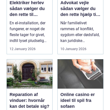
Elektriker herlev
Advokat vejle
sådan vælger du
sådan vælger du
den rette til
den rette hjælp til
opgaven
familien
En el-installation, der
Når familielivet
fungerer, er noget de
rammes af konflikt,
fleste tager for givet,
sygdom eller dødsfald,
indtil lyset pludselig
kan juridiske
går, el...
spørgsmål hurtigt
12 January 2026
10 January 2026
vokse si...
Reparation af
Online casino er
vinduer: hvornår
ideel til spil fra
kan det betale sig?
sofaen