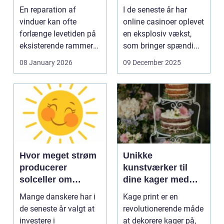
En reparation af
I de seneste år har
vinduer kan ofte
online casinoer oplevet
forlænge levetiden på
en eksplosiv vækst,
eksisterende rammer
som bringer spændi...
og glas med ...
08 January 2026
09 December 2025
Hvor meget strøm
Unikke
producerer
kunstværker til
solceller om
dine kager med
vinteren?
kage print
Mange danskere har i
Kage print er en
de seneste år valgt at
revolutionerende måde
investere i
at dekorere kager på,