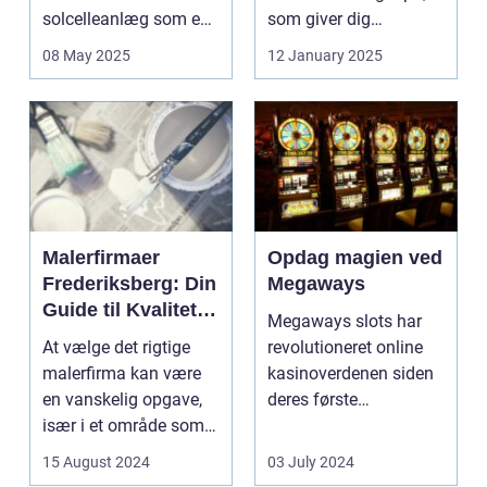
solcelleanlæg som en
som giver dig
bæred...
mulighed for ...
08 May 2025
12 January 2025
Malerfirmaer
Opdag magien ved
Frederiksberg: Din
Megaways
Guide til Kvalitet
Megaways slots har
og Service
At vælge det rigtige
revolutioneret online
malerfirma kan være
kasinoverdenen siden
en vanskelig opgave,
deres første
især i et område som
fremtræden. Disse
Frederiksberg, hv...
spillea...
15 August 2024
03 July 2024