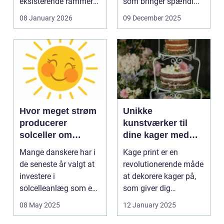
eksisterende rammer
som bringer spændi...
og glas med ...
08 January 2026
09 December 2025
Hvor meget strøm
Unikke
producerer
kunstværker til
solceller om
dine kager med
vinteren?
kage print
Mange danskere har i
Kage print er en
de seneste år valgt at
revolutionerende måde
investere i
at dekorere kager på,
solcelleanlæg som en
som giver dig
bæred...
mulighed for ...
08 May 2025
12 January 2025