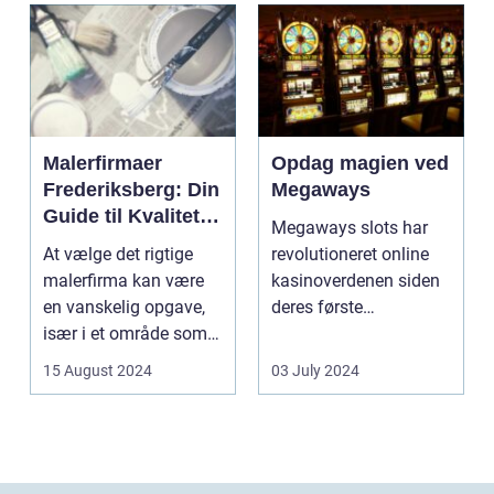
Malerfirmaer
Opdag magien ved
Frederiksberg: Din
Megaways
Guide til Kvalitet
Megaways slots har
og Service
At vælge det rigtige
revolutioneret online
malerfirma kan være
kasinoverdenen siden
en vanskelig opgave,
deres første
især i et område som
fremtræden. Disse
Frederiksberg, hv...
spillea...
15 August 2024
03 July 2024