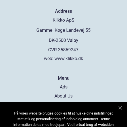
Address
web:
www.klikko.dk
Menu
Ads
About Us
Cookies
På vores website bruges cookies til at huske dine indstillinger,
Contact
statistik og personalisering af indhold og annoncer. Denne
Sitemap
information deles med tredjepart. Ved fortsat brug af websiden