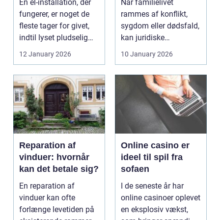
En el-installation, der
Når familielivet
fungerer, er noget de
rammes af konflikt,
fleste tager for givet,
sygdom eller dødsfald,
indtil lyset pludselig
kan juridiske
går, el...
spørgsmål hurtigt
12 January 2026
10 January 2026
vokse si...
Reparation af
Online casino er
vinduer: hvornår
ideel til spil fra
kan det betale sig?
sofaen
En reparation af
I de seneste år har
vinduer kan ofte
online casinoer oplevet
forlænge levetiden på
en eksplosiv vækst,