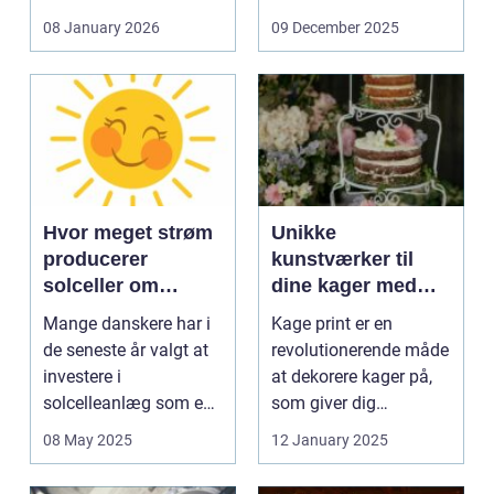
og glas med ...
08 January 2026
09 December 2025
Hvor meget strøm
Unikke
producerer
kunstværker til
solceller om
dine kager med
vinteren?
kage print
Mange danskere har i
Kage print er en
de seneste år valgt at
revolutionerende måde
investere i
at dekorere kager på,
solcelleanlæg som en
som giver dig
bæred...
mulighed for ...
08 May 2025
12 January 2025