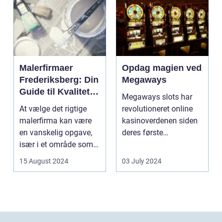
Malerfirmaer
Opdag magien ved
Frederiksberg: Din
Megaways
Guide til Kvalitet
Megaways slots har
og Service
At vælge det rigtige
revolutioneret online
malerfirma kan være
kasinoverdenen siden
en vanskelig opgave,
deres første
især i et område som
fremtræden. Disse
Frederiksberg, hv...
spillea...
15 August 2024
03 July 2024