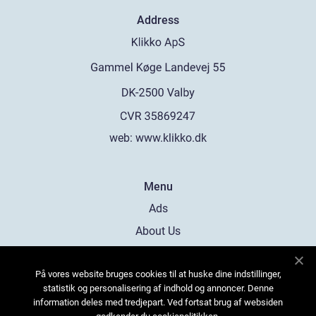
Address
web:
www.klikko.dk
Menu
Ads
About Us
Cookies
På vores website bruges cookies til at huske dine indstillinger,
Contact
statistik og personalisering af indhold og annoncer. Denne
Sitemap
information deles med tredjepart. Ved fortsat brug af websiden