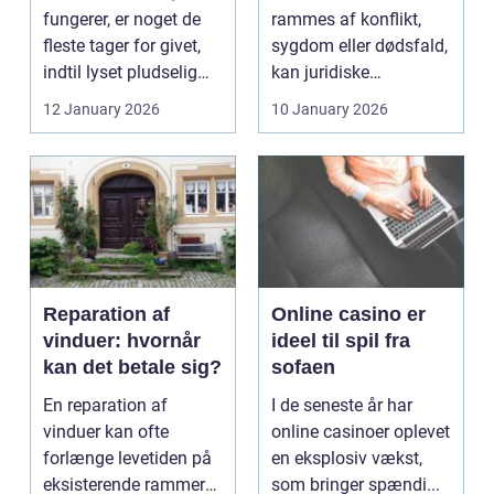
fungerer, er noget de
rammes af konflikt,
fleste tager for givet,
sygdom eller dødsfald,
indtil lyset pludselig
kan juridiske
går, el...
spørgsmål hurtigt
12 January 2026
10 January 2026
vokse si...
Reparation af
Online casino er
vinduer: hvornår
ideel til spil fra
kan det betale sig?
sofaen
En reparation af
I de seneste år har
vinduer kan ofte
online casinoer oplevet
forlænge levetiden på
en eksplosiv vækst,
eksisterende rammer
som bringer spændi...