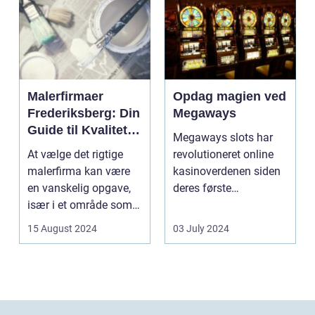
Malerfirmaer
Opdag magien ved
Frederiksberg: Din
Megaways
Guide til Kvalitet
Megaways slots har
og Service
At vælge det rigtige
revolutioneret online
malerfirma kan være
kasinoverdenen siden
en vanskelig opgave,
deres første
især i et område som
fremtræden. Disse
Frederiksberg, hv...
spillea...
15 August 2024
03 July 2024