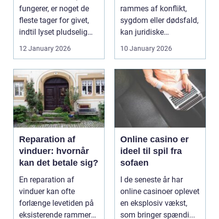
fungerer, er noget de
rammes af konflikt,
fleste tager for givet,
sygdom eller dødsfald,
indtil lyset pludselig
kan juridiske
går, el...
spørgsmål hurtigt
12 January 2026
10 January 2026
vokse si...
Reparation af
Online casino er
vinduer: hvornår
ideel til spil fra
kan det betale sig?
sofaen
En reparation af
I de seneste år har
vinduer kan ofte
online casinoer oplevet
forlænge levetiden på
en eksplosiv vækst,
eksisterende rammer
som bringer spændi...