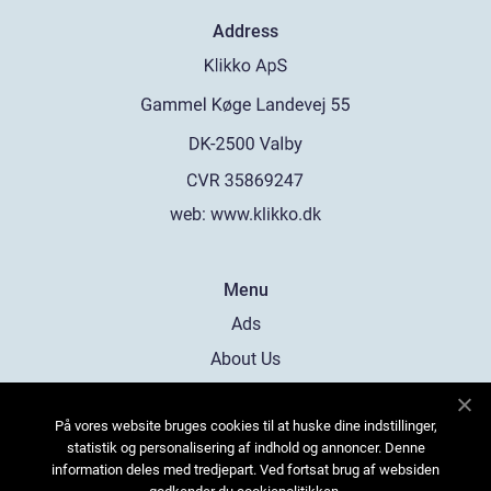
Address
web:
www.klikko.dk
Menu
Ads
About Us
Cookies
På vores website bruges cookies til at huske dine indstillinger,
Contact
statistik og personalisering af indhold og annoncer. Denne
Sitemap
information deles med tredjepart. Ved fortsat brug af websiden