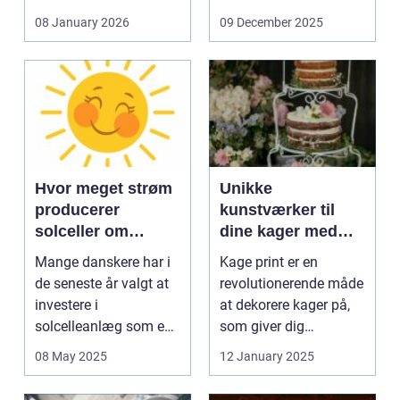
og glas med ...
08 January 2026
09 December 2025
Hvor meget strøm
Unikke
producerer
kunstværker til
solceller om
dine kager med
vinteren?
kage print
Mange danskere har i
Kage print er en
de seneste år valgt at
revolutionerende måde
investere i
at dekorere kager på,
solcelleanlæg som en
som giver dig
bæred...
mulighed for ...
08 May 2025
12 January 2025