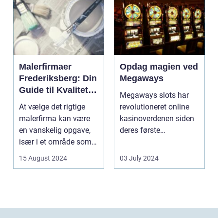
Malerfirmaer
Opdag magien ved
Frederiksberg: Din
Megaways
Guide til Kvalitet
Megaways slots har
og Service
At vælge det rigtige
revolutioneret online
malerfirma kan være
kasinoverdenen siden
en vanskelig opgave,
deres første
især i et område som
fremtræden. Disse
Frederiksberg, hv...
spillea...
15 August 2024
03 July 2024