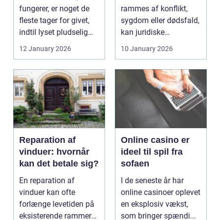
fungerer, er noget de
rammes af konflikt,
fleste tager for givet,
sygdom eller dødsfald,
indtil lyset pludselig
kan juridiske
går, el...
spørgsmål hurtigt
12 January 2026
10 January 2026
vokse si...
Reparation af
Online casino er
vinduer: hvornår
ideel til spil fra
kan det betale sig?
sofaen
En reparation af
I de seneste år har
vinduer kan ofte
online casinoer oplevet
forlænge levetiden på
en eksplosiv vækst,
eksisterende rammer
som bringer spændi...