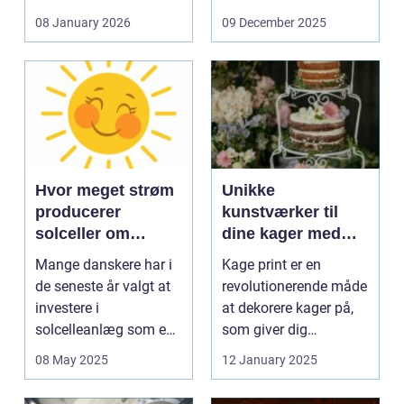
og glas med ...
08 January 2026
09 December 2025
Hvor meget strøm
Unikke
producerer
kunstværker til
solceller om
dine kager med
vinteren?
kage print
Mange danskere har i
Kage print er en
de seneste år valgt at
revolutionerende måde
investere i
at dekorere kager på,
solcelleanlæg som en
som giver dig
bæred...
mulighed for ...
08 May 2025
12 January 2025