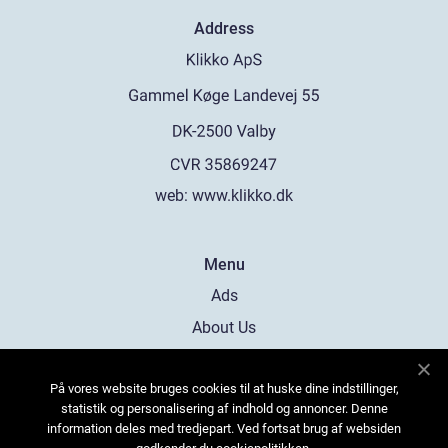
Address
web:
www.klikko.dk
Menu
Ads
About Us
Cookies
På vores website bruges cookies til at huske dine indstillinger,
Contact
statistik og personalisering af indhold og annoncer. Denne
Sitemap
information deles med tredjepart. Ved fortsat brug af websiden