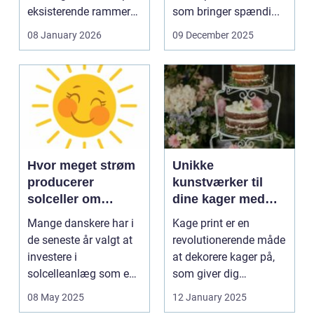
eksisterende rammer
som bringer spændi...
og glas med ...
08 January 2026
09 December 2025
Hvor meget strøm
Unikke
producerer
kunstværker til
solceller om
dine kager med
vinteren?
kage print
Mange danskere har i
Kage print er en
de seneste år valgt at
revolutionerende måde
investere i
at dekorere kager på,
solcelleanlæg som en
som giver dig
bæred...
mulighed for ...
08 May 2025
12 January 2025