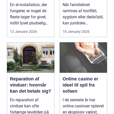
opgaven
familien
En el-installation, der
Når familielivet
fungerer, er noget de
rammes af konflikt,
fleste tager for givet,
sygdom eller dødsfald,
indtil lyset pludselig
kan juridiske
går, el...
spørgsmål hurtigt
12 January 2026
10 January 2026
vokse si...
Reparation af
Online casino er
vinduer: hvornår
ideel til spil fra
kan det betale sig?
sofaen
En reparation af
I de seneste år har
vinduer kan ofte
online casinoer oplevet
forlænge levetiden på
en eksplosiv vækst,