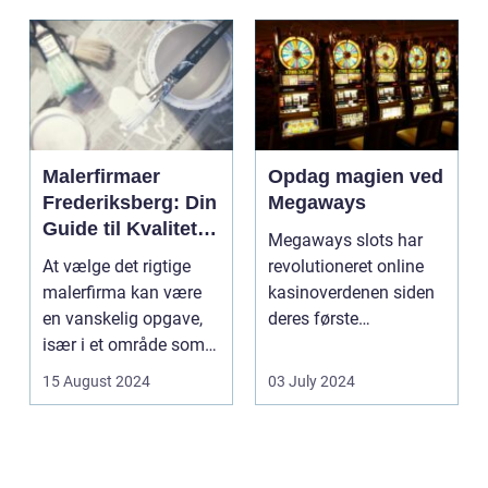
Malerfirmaer
Opdag magien ved
Frederiksberg: Din
Megaways
Guide til Kvalitet
Megaways slots har
og Service
At vælge det rigtige
revolutioneret online
malerfirma kan være
kasinoverdenen siden
en vanskelig opgave,
deres første
især i et område som
fremtræden. Disse
Frederiksberg, hv...
spillea...
15 August 2024
03 July 2024