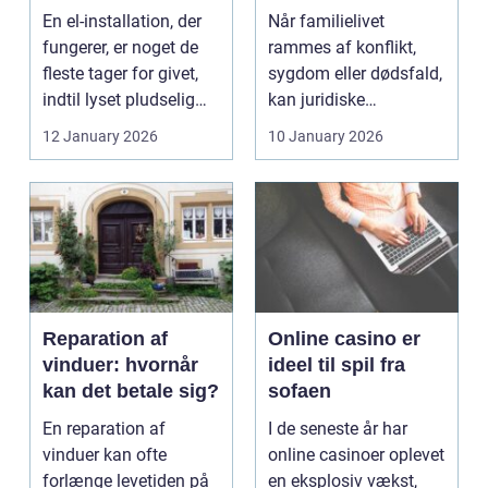
opgaven
familien
En el-installation, der
Når familielivet
fungerer, er noget de
rammes af konflikt,
fleste tager for givet,
sygdom eller dødsfald,
indtil lyset pludselig
kan juridiske
går, el...
spørgsmål hurtigt
12 January 2026
10 January 2026
vokse si...
Reparation af
Online casino er
vinduer: hvornår
ideel til spil fra
kan det betale sig?
sofaen
En reparation af
I de seneste år har
vinduer kan ofte
online casinoer oplevet
forlænge levetiden på
en eksplosiv vækst,