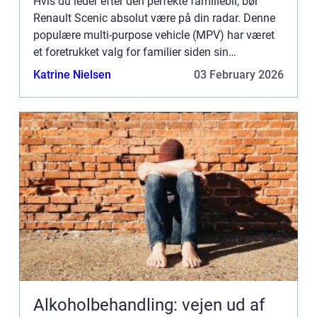
Hvis du leder efter den perfekte familiebil, bør
Renault Scenic absolut være på din radar. Denne
populære multi-purpose vehicle (MPV) har været
et foretrukket valg for familier siden sin
introduktion i midten af 1990’erne. Med sin
Katrine Nielsen
03 February 2026
rummelige kab...
Alkoholbehandling: vejen ud af