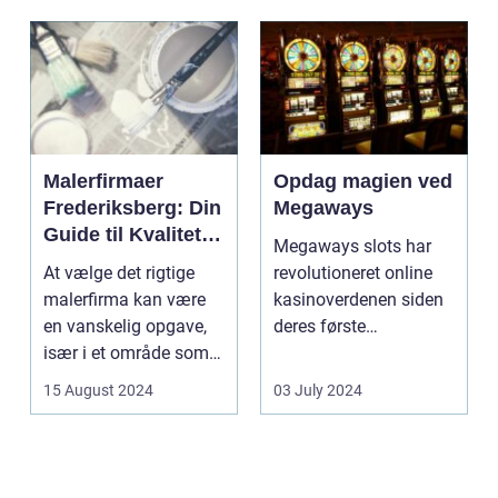
Malerfirmaer
Opdag magien ved
Frederiksberg: Din
Megaways
Guide til Kvalitet
Megaways slots har
og Service
At vælge det rigtige
revolutioneret online
malerfirma kan være
kasinoverdenen siden
en vanskelig opgave,
deres første
især i et område som
fremtræden. Disse
Frederiksberg, hv...
spillea...
15 August 2024
03 July 2024