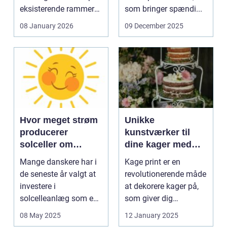
eksisterende rammer
som bringer spændi...
og glas med ...
08 January 2026
09 December 2025
Hvor meget strøm
Unikke
producerer
kunstværker til
solceller om
dine kager med
vinteren?
kage print
Mange danskere har i
Kage print er en
de seneste år valgt at
revolutionerende måde
investere i
at dekorere kager på,
solcelleanlæg som en
som giver dig
bæred...
mulighed for ...
08 May 2025
12 January 2025