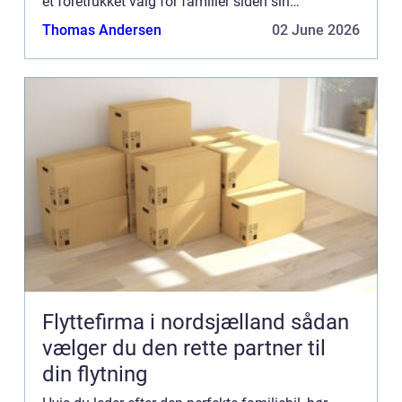
et foretrukket valg for familier siden sin
introduktion i midten af 1990’erne. Med sin
Thomas Andersen
02 June 2026
rummelige kab...
Flyttefirma i nordsjælland sådan
vælger du den rette partner til
din flytning