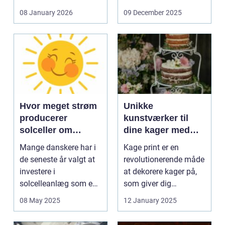
og glas med ...
08 January 2026
09 December 2025
Hvor meget strøm
Unikke
producerer
kunstværker til
solceller om
dine kager med
vinteren?
kage print
Mange danskere har i
Kage print er en
de seneste år valgt at
revolutionerende måde
investere i
at dekorere kager på,
solcelleanlæg som en
som giver dig
bæred...
mulighed for ...
08 May 2025
12 January 2025