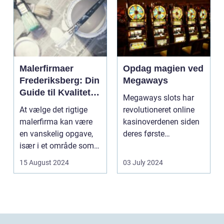
Malerfirmaer
Opdag magien ved
Frederiksberg: Din
Megaways
Guide til Kvalitet
Megaways slots har
og Service
At vælge det rigtige
revolutioneret online
malerfirma kan være
kasinoverdenen siden
en vanskelig opgave,
deres første
især i et område som
fremtræden. Disse
Frederiksberg, hv...
spillea...
15 August 2024
03 July 2024