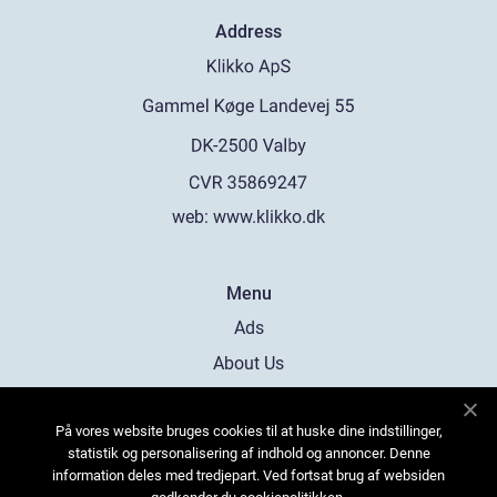
Address
web:
www.klikko.dk
Menu
Ads
About Us
Cookies
På vores website bruges cookies til at huske dine indstillinger,
Contact
statistik og personalisering af indhold og annoncer. Denne
Sitemap
information deles med tredjepart. Ved fortsat brug af websiden