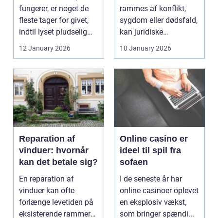
fungerer, er noget de
rammes af konflikt,
fleste tager for givet,
sygdom eller dødsfald,
indtil lyset pludselig
kan juridiske
går, el...
spørgsmål hurtigt
12 January 2026
10 January 2026
vokse si...
Reparation af
Online casino er
vinduer: hvornår
ideel til spil fra
kan det betale sig?
sofaen
En reparation af
I de seneste år har
vinduer kan ofte
online casinoer oplevet
forlænge levetiden på
en eksplosiv vækst,
eksisterende rammer
som bringer spændi...