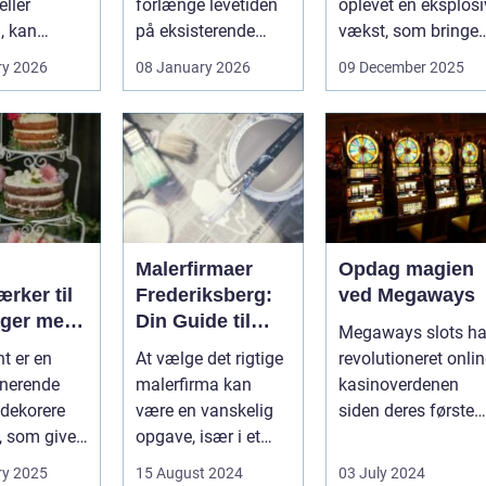
ller
forlænge levetiden
oplevet en eksplosi
, kan
på eksisterende
vækst, som bringer
e spørgsmål
rammer og glas
spændi...
ry 2026
08 January 2026
09 December 2025
okse si...
med ...
Malerfirmaer
Opdag magien
rker til
Frederiksberg:
ved Megaways
ager med
Din Guide til
Megaways slots ha
int
Kvalitet og
t er en
At vælge det rigtige
revolutioneret onli
Service
onerende
malerfirma kan
kasinoverdenen
dekorere
være en vanskelig
siden deres første
, som giver
opgave, især i et
fremtræden. Disse
hed for ...
område som
spillea...
ry 2025
15 August 2024
03 July 2024