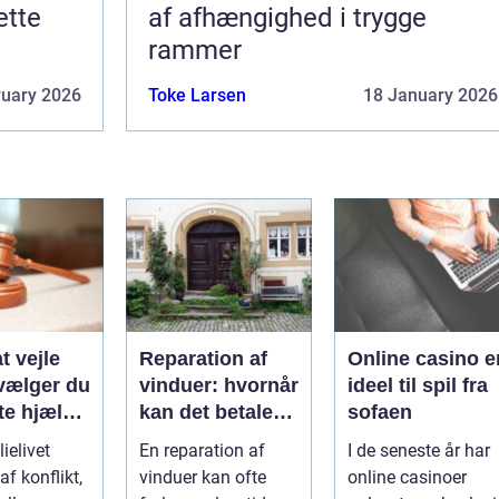
ette
af afhængighed i trygge
rammer
ruary 2026
Toke Larsen
18 January 2026
t vejle
Reparation af
Online casino e
vælger du
vinduer: hvornår
ideel til spil fra
te hjælp
kan det betale
sofaen
lien
sig?
ielivet
En reparation af
I de seneste år har
f konflikt,
vinduer kan ofte
online casinoer