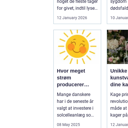
noget de fleste tager
sygdom e
for givet, indtil lyset
dødsfald
pludselig går, el...
juridisk
12 January 2026
10 Janua
hurtigt v
Hvor meget
Unikke
strøm
kunstvæ
producerer
dine k
solceller om
kage pr
Mange danskere
Kage prin
vinteren?
har i de seneste år
revoluti
valgt at investere i
måde at 
solcelleanlæg som
kager på
en bæred...
dig mulig
08 May 2025
12 Janua