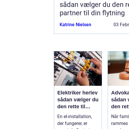
sådan vælger du den r
partner til din flytning
Katrine Nielsen
03 Feb
Elektriker herlev
Advoka
sådan vælger du
sådan 
den rette til
den ret
opgaven
til fami
En el-installation,
Når famil
der fungerer, er
rammes a