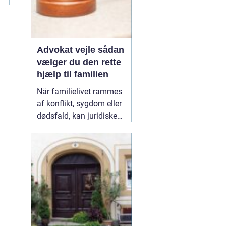
Advokat vejle sådan
vælger du den rette
hjælp til familien
Når familielivet rammes
af konflikt, sygdom eller
dødsfald, kan juridiske
spørgsmål hurtigt vokse
sig store. Mange oplever,
at de både skal håndtere
følelser og praktiske
problemer på én gang.
Her kan en erfaren
10
January 2026