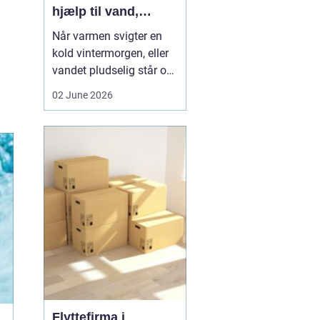
hjælp til vand,
varme og sanitet
Når varmen svigter en
kold vintermorgen, eller
vandet pludselig står op
af afløbet, har du brug
02 June 2026
for hjælp med det
samme. I Faxe og
omegn spiller VVS-
installatører en central
rolle i hverdagen, selv
om vi sjældent tænker
over det. Gennemgang
af varmea...
Flyttefirma i