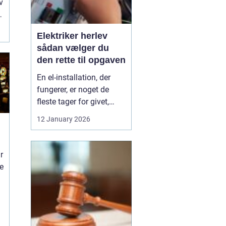
v
Elektriker herlev
sådan vælger du
den rette til opgaven
En el-installation, der
fungerer, er noget de
fleste tager for givet,
indtil lyset pludselig går,
12 January 2026
eller en stikkontakt bliver
varm. Når el først giver
problemer, kan det
r
hurtigt blive både utrygt
ne
og dyrt, hvis der ikke
reageres rigtigt. Derfor
giver ...