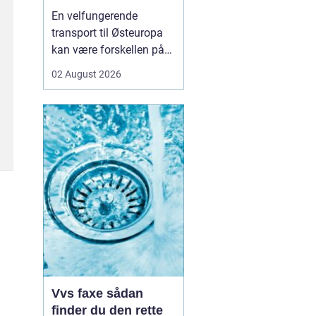
logistikken
En velfungerende
transport til Østeuropa
kan være forskellen på
en god forretning og
02 August 2026
dyre forsinkelser. Mange
danske virksomheder ser
mod Baltikum, Ukraine
og resten af regionen for
at finde nye kunder og
leverandører. Men v...
Vvs faxe sådan
finder du den rette