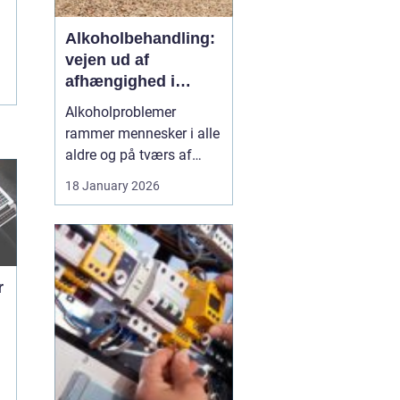
Alkoholbehandling:
vejen ud af
afhængighed i
trygge rammer
Alkoholproblemer
rammer mennesker i alle
aldre og på tværs af
sociale skel. For mange
18 January 2026
starter det med hygge,
afslapning eller en måde
at dæmpe uro og svære
følelser på. Langsomt
flytter alkoholen græns...
r