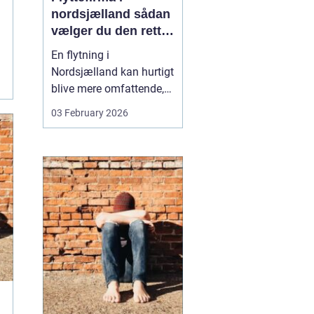
nordsjælland sådan
vælger du den rette
partner til din
En flytning i
flytning
Nordsjælland kan hurtigt
blive mere omfattende,
end man først tror. Der er
03 February 2026
nøgler, flyttekasser,
adgangsforhold,
parkering, møbler der
skal skilles ad, og
ejendele med
affektionsværdi, som
helst skal komme sikkert
frem. Mange vælger
der...