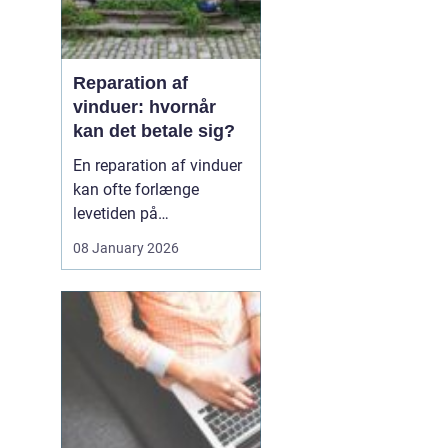
Reparation af
vinduer: hvornår
kan det betale sig?
En reparation af vinduer
kan ofte forlænge
levetiden på
eksisterende rammer og
08 January 2026
glas med mange år. For
mange husejere står
valget mellem at
reparere eller udskifte
hele vinduet, og
beslutningen har både
økonomiske,...