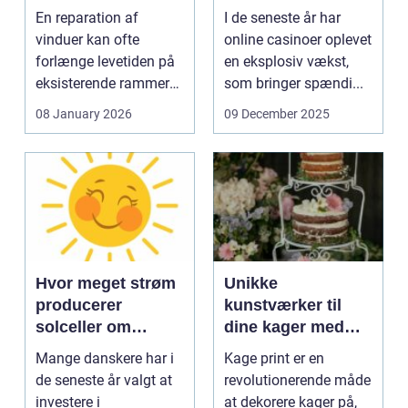
En reparation af
I de seneste år har
vinduer kan ofte
online casinoer oplevet
forlænge levetiden på
en eksplosiv vækst,
eksisterende rammer
som bringer spændi...
og glas med ...
08 January 2026
09 December 2025
Hvor meget strøm
Unikke
producerer
kunstværker til
solceller om
dine kager med
vinteren?
kage print
Mange danskere har i
Kage print er en
de seneste år valgt at
revolutionerende måde
investere i
at dekorere kager på,