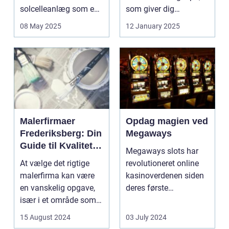
solcelleanlæg som en
som giver dig
bæred...
mulighed for ...
08 May 2025
12 January 2025
Malerfirmaer
Opdag magien ved
Frederiksberg: Din
Megaways
Guide til Kvalitet
Megaways slots har
og Service
At vælge det rigtige
revolutioneret online
malerfirma kan være
kasinoverdenen siden
en vanskelig opgave,
deres første
især i et område som
fremtræden. Disse
Frederiksberg, hv...
spillea...
15 August 2024
03 July 2024