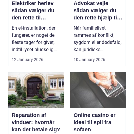
Elektriker herlev
Advokat vejle
sådan vælger du
sådan vælger du
den rette til
den rette hjælp til
opgaven
familien
En el-installation, der
Når familielivet
fungerer, er noget de
rammes af konflikt,
fleste tager for givet,
sygdom eller dødsfald,
indtil lyset pludselig
kan juridiske
går, el...
spørgsmål hurtigt
12 January 2026
10 January 2026
vokse si...
Reparation af
Online casino er
vinduer: hvornår
ideel til spil fra
kan det betale sig?
sofaen