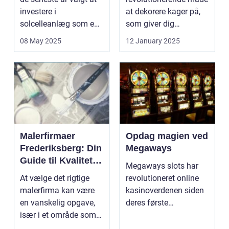
investere i
at dekorere kager på,
solcelleanlæg som en
som giver dig
bæred...
mulighed for ...
08 May 2025
12 January 2025
Malerfirmaer
Opdag magien ved
Frederiksberg: Din
Megaways
Guide til Kvalitet
Megaways slots har
og Service
At vælge det rigtige
revolutioneret online
malerfirma kan være
kasinoverdenen siden
en vanskelig opgave,
deres første
især i et område som
fremtræden. Disse
Frederiksberg, hv...
spillea...