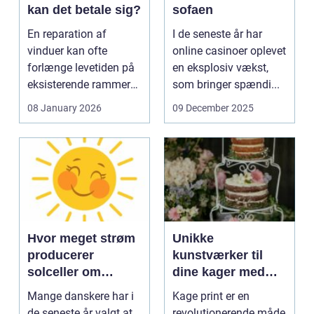
kan det betale sig?
sofaen
En reparation af
I de seneste år har
vinduer kan ofte
online casinoer oplevet
forlænge levetiden på
en eksplosiv vækst,
eksisterende rammer
som bringer spændi...
og glas med ...
08 January 2026
09 December 2025
Hvor meget strøm
Unikke
producerer
kunstværker til
solceller om
dine kager med
vinteren?
kage print
Mange danskere har i
Kage print er en
de seneste år valgt at
revolutionerende måde