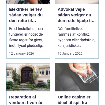
Elektriker herlev
Advokat vejle
sådan vælger du
sådan vælger du
den rette til
den rette hjælp til
opgaven
familien
En el-installation, der
Når familielivet
fungerer, er noget de
rammes af konflikt,
fleste tager for givet,
sygdom eller dødsfald,
indtil lyset pludselig
kan juridiske
går, el...
spørgsmål hurtigt
12 January 2026
10 January 2026
vokse si...
Reparation af
Online casino er
vinduer: hvornår
ideel til spil fra