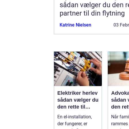
sådan vælger du den r
partner til din flytning
Katrine Nielsen
03 Feb
Elektriker herlev
Advoka
sådan vælger du
sådan 
den rette til
den ret
opgaven
til fami
En el-installation,
Når famil
der fungerer, er
rammes a