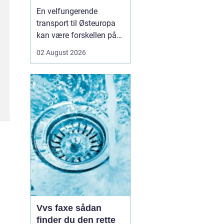
logistikken
En velfungerende
transport til Østeuropa
kan være forskellen på
en god forretning og
02 August 2026
dyre forsinkelser. Mange
danske virksomheder ser
mod Baltikum, Ukraine
og resten af regionen for
at finde nye kunder og
leverandører. Men v...
Vvs faxe sådan
finder du den rette