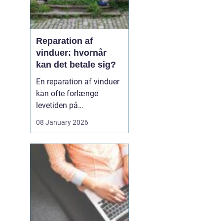
Reparation af
vinduer: hvornår
kan det betale sig?
En reparation af vinduer
kan ofte forlænge
levetiden på
eksisterende rammer og
08 January 2026
glas med mange år. For
mange husejere står
valget mellem at
reparere eller udskifte
hele vinduet, og
beslutningen har både
økonomiske,...