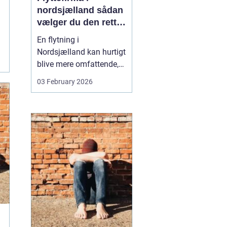
nordsjælland sådan
vælger du den rette
partner til din
En flytning i
flytning
Nordsjælland kan hurtigt
blive mere omfattende,
end man først tror. Der er
03 February 2026
nøgler, flyttekasser,
adgangsforhold,
parkering, møbler der
skal skilles ad, og
ejendele med
affektionsværdi, som
helst skal komme sikkert
frem. Mange vælger
der...