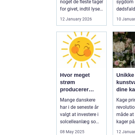
noget de fleste tager
sygdom e
for givet, indtil lyset
dødsfald
pludselig går, el...
juridisk
12 January 2026
10 Janua
hurtigt v
Hvor meget
Unikke
strøm
kunstvæ
producerer
dine k
solceller om
kage pr
Mange danskere
Kage prin
vinteren?
har i de seneste år
revoluti
valgt at investere i
måde at 
solcelleanlæg som
kager på
en bæred...
dig mulig
08 May 2025
12 Janua