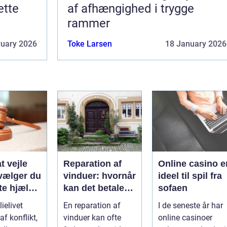
ette
af afhængighed i trygge
rammer
ruary 2026
Toke Larsen
18 January 2026
t vejle
Reparation af
Online casino e
vælger du
vinduer: hvornår
ideel til spil fra
te hjælp
kan det betale
sofaen
lien
sig?
ielivet
En reparation af
I de seneste år har
f konflikt,
vinduer kan ofte
online casinoer