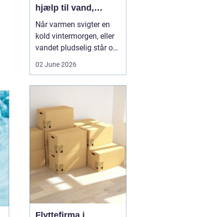
hjælp til vand,
varme og sanitet
Når varmen svigter en
kold vintermorgen, eller
vandet pludselig står op
af afløbet, har du brug
02 June 2026
for hjælp med det
samme. I Faxe og
omegn spiller VVS-
installatører en central
rolle i hverdagen, selv
om vi sjældent tænker
over det. Gennemgang
af varmea...
Flyttefirma i