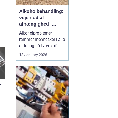
Alkoholbehandling:
vejen ud af
afhængighed i
trygge rammer
Alkoholproblemer
rammer mennesker i alle
aldre og på tværs af
sociale skel. For mange
18 January 2026
starter det med hygge,
afslapning eller en måde
at dæmpe uro og svære
følelser på. Langsomt
flytter alkoholen græns...
r