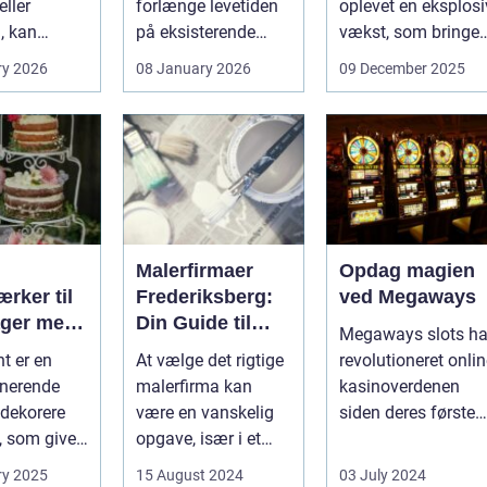
ller
forlænge levetiden
oplevet en eksplosi
, kan
på eksisterende
vækst, som bringer
e spørgsmål
rammer og glas
spændi...
ry 2026
08 January 2026
09 December 2025
okse si...
med ...
Malerfirmaer
Opdag magien
rker til
Frederiksberg:
ved Megaways
ager med
Din Guide til
Megaways slots ha
int
Kvalitet og
t er en
At vælge det rigtige
revolutioneret onli
Service
onerende
malerfirma kan
kasinoverdenen
dekorere
være en vanskelig
siden deres første
, som giver
opgave, især i et
fremtræden. Disse
hed for ...
område som
spillea...
ry 2025
15 August 2024
03 July 2024