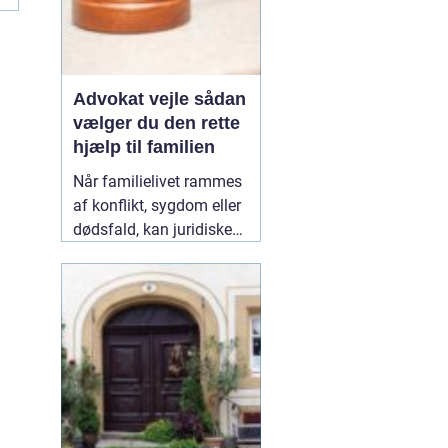
Advokat vejle sådan
vælger du den rette
hjælp til familien
Når familielivet rammes
af konflikt, sygdom eller
dødsfald, kan juridiske
spørgsmål hurtigt vokse
sig store. Mange oplever,
at de både skal håndtere
følelser og praktiske
problemer på én gang.
Her kan en erfaren
10
January 2026