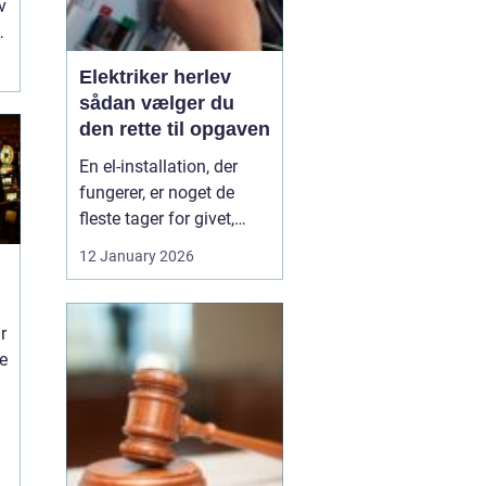
v
Elektriker herlev
sådan vælger du
den rette til opgaven
En el-installation, der
fungerer, er noget de
fleste tager for givet,
indtil lyset pludselig går,
12 January 2026
eller en stikkontakt bliver
varm. Når el først giver
problemer, kan det
r
hurtigt blive både utrygt
ne
og dyrt, hvis der ikke
reageres rigtigt. Derfor
giver ...