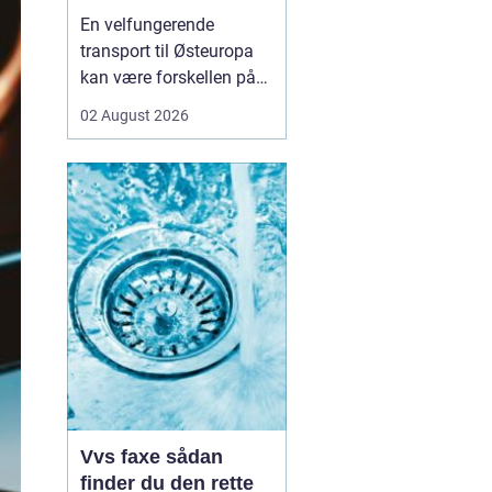
logistikken
En velfungerende
transport til Østeuropa
kan være forskellen på
en god forretning og
02 August 2026
dyre forsinkelser. Mange
danske virksomheder ser
mod Baltikum, Ukraine
og resten af regionen for
at finde nye kunder og
leverandører. Men v...
Vvs faxe sådan
finder du den rette