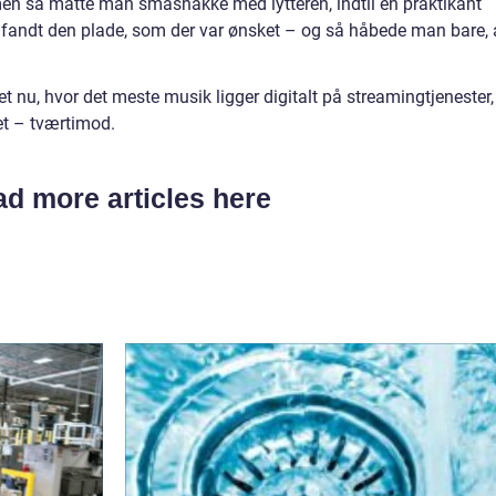
en så måtte man småsnakke med lytteren, indtil en praktikant
og fandt den plade, som der var ønsket – og så håbede man bare, 
ket nu, hvor det meste musik ligger digitalt på streamingtjenester,
et – tværtimod.
d more articles here