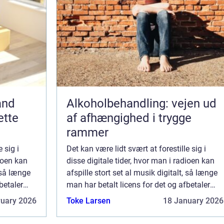
and
Alkoholbehandling: vejen ud
ette
af afhængighed i trygge
rammer
 sig i
Det kan være lidt svært at forestille sig i
dioen kan
disse digitale tider, hvor man i radioen kan
, så længe
afspille stort set al musik digitalt, så længe
betaler
man har betalt licens for det og afbetaler
r faktisk
kunstnerne for ulejligheden. Der var faktisk
ruary 2026
Toke Larsen
18 January 2026
no...