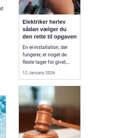
at
Elektriker herlev
sådan vælger du
den rette til opgaven
En el-installation, der
fungerer, er noget de
fleste tager for givet,
indtil lyset pludselig går,
12 January 2026
eller en stikkontakt bliver
varm. Når el først giver
problemer, kan det
hurtigt blive både utrygt
og dyrt, hvis der ikke
reageres rigtigt. Derfor
giver ...