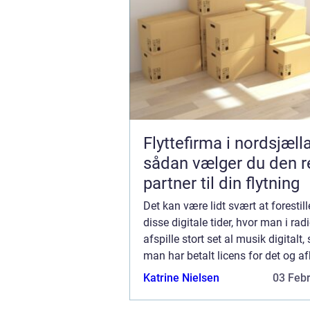
Flyttefirma i nordsjæll
sådan vælger du den r
partner til din flytning
Det kan være lidt svært at forestille
disse digitale tider, hvor man i ra
afspille stort set al musik digitalt
man har betalt licens for det og af
kunstnerne for ulejligheden. Der va
Katrine Nielsen
03 Feb
no...