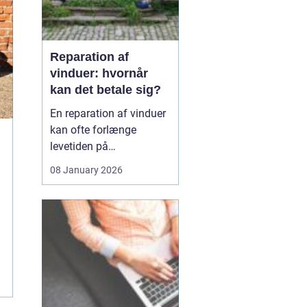
Reparation af
vinduer: hvornår
kan det betale sig?
En reparation af vinduer
kan ofte forlænge
levetiden på
eksisterende rammer og
08 January 2026
glas med mange år. For
mange husejere står
valget mellem at
reparere eller udskifte
hele vinduet, og
beslutningen har både
økonomiske,...