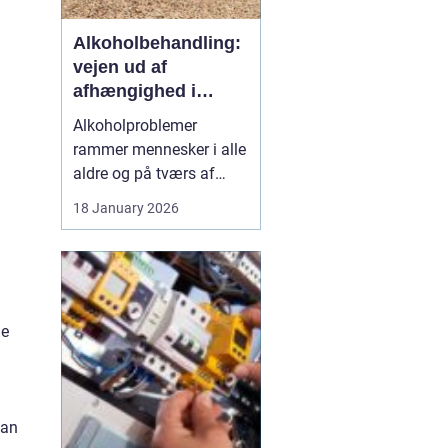
Alkoholbehandling:
vejen ud af
afhængighed i
trygge rammer
Alkoholproblemer
rammer mennesker i alle
aldre og på tværs af
sociale skel. For mange
18 January 2026
starter det med hygge,
afslapning eller en måde
at dæmpe uro og svære
følelser på. Langsomt
flytter alkoholen græns...
le
man