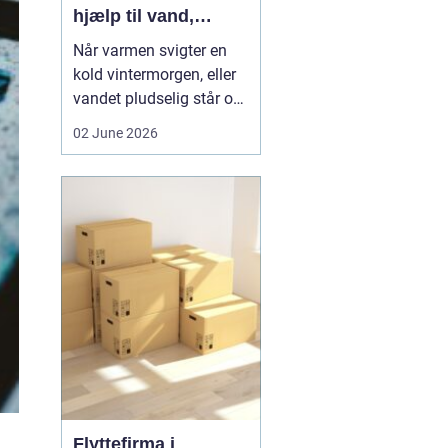
hjælp til vand,
varme og sanitet
Når varmen svigter en
kold vintermorgen, eller
vandet pludselig står op
af afløbet, har du brug
02 June 2026
for hjælp med det
samme. I Faxe og
omegn spiller VVS-
installatører en central
rolle i hverdagen, selv
om vi sjældent tænker
over det. Gennemgang
af varmea...
Flyttefirma i