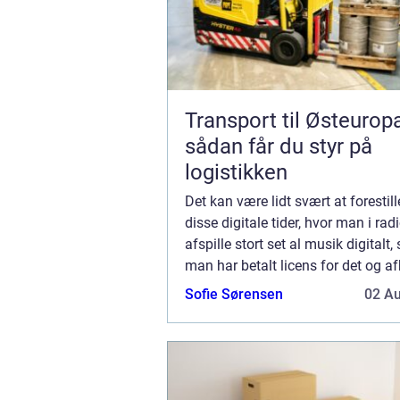
Transport til Østeurop
sådan får du styr på
logistikken
Det kan være lidt svært at forestille
disse digitale tider, hvor man i ra
afspille stort set al musik digitalt
man har betalt licens for det og af
kunstnerne for ulejligheden. Der va
Sofie Sørensen
02 A
no...