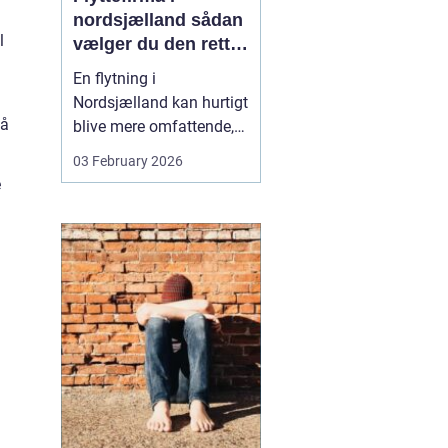
nordsjælland sådan
l
vælger du den rette
partner til din
En flytning i
flytning
Nordsjælland kan hurtigt
på
blive mere omfattende,
end man først tror. Der er
03 February 2026
nøgler, flyttekasser,
e
adgangsforhold,
parkering, møbler der
skal skilles ad, og
ejendele med
affektionsværdi, som
helst skal komme sikkert
frem. Mange vælger
der...