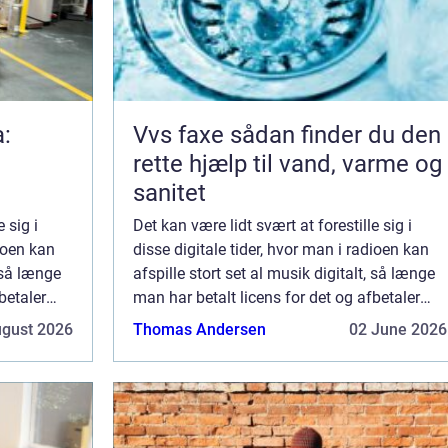
a:
Vvs faxe sådan finder du den
rette hjælp til vand, varme og
sanitet
 sig i
Det kan være lidt svært at forestille sig i
dioen kan
disse digitale tider, hvor man i radioen kan
, så længe
afspille stort set al musik digitalt, så længe
betaler
man har betalt licens for det og afbetaler
r faktisk
kunstnerne for ulejligheden. Der var faktisk
ugust 2026
Thomas Andersen
02 June 2026
no...