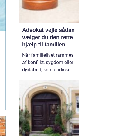
Advokat vejle sådan
vælger du den rette
hjælp til familien
Når familielivet rammes
af konflikt, sygdom eller
dødsfald, kan juridiske
spørgsmål hurtigt vokse
sig store. Mange oplever,
at de både skal håndtere
følelser og praktiske
problemer på én gang.
Her kan en erfaren
10
January 2026