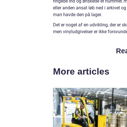
ringede ind og ønskede et nummer, m
eller anden ansat løb ned i arkivet 
man havde den på lager.
Det er noget af en udvikling, der er s
men vinyludgivelser er ikke forsvund
Rea
More articles